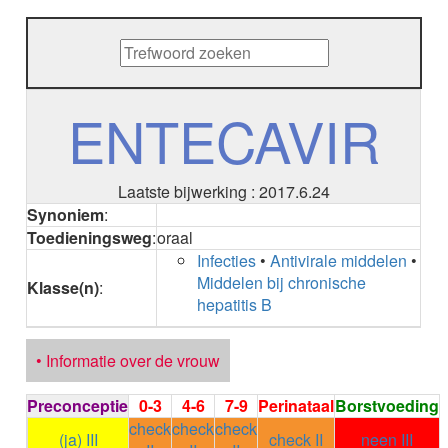
METHENAMINE
ADALIMUMAB
ADAPALEEN
ADAPALEEN / BENZOYLPEROXIDE
ADEFOVIR
ENTECAVIR
ADENOSINE
AESCINE
AESCINE+DIETHYLAMINE salicylaat
Laatste bijwerking : 2017.6.24
AFATINIB
Synoniem
:
AFLIBERCEPT intravitreaal
Toedieningsweg
:
oraal
AFLIBERCEPT parenteraal
Infecties
•
Antivirale middelen
•
AGALSIDASE alfa
Middelen bij chronische
AGALSIDASE bèta
Klasse(n)
:
hepatitis B
AGOMELATINE
ALBIGLUTIDE
ALBUTREPENONACOG ALFA
• Informatie over de vrouw
Stollingsfactor IX; Factor IX
ALCOHOL
Preconceptie
0-3
4-6
7-9
Perinataal
Borstvoeding
ETHANOL
check
check
check
ALECTINIB
(ja) III
check II
neen III