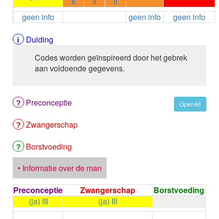
II
II
II
ALEMTUZUMAB
geen info
geen info
geen info
ALENDRONAAT
ALENDRONAAT/VIT D3
ALENDRONAAT / VITAMINE D3 / CACO3
Duiding
ALFA-1-PROTEINASEREMMER humaan
Codes worden geïnspireerd door het gebrek
ALFENTANYL HCl
aan voldoende gegevens.
ALFUZOSINE
ALGELDRAAT
ALGELDRAAT / MAGNESIUM HYDROXYDE
Preconceptie
ALGINAAT Na / BICARBONAAT Na
OpenAll
ALGINAAT Na / Na BICARBONAAT / CALCIUM
Zwangerschap
CARBONAAT
ALGINEZUUR
ALGLUCOSIDASE alfa
Borstvoeding
ALIROCUMAB
ALITRETINOINE
• Informatie over de man
ALIZAPRIDE
ALLOPURINOL
Preconceptie
Zwangerschap
Borstvoeding
ALMOTRIPTAN
(ja) III
(ja) III
ALOGLIPTINE benzoaat
←
Condoom