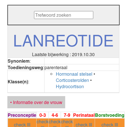
METHENAMINE
ADALIMUMAB
ADAPALEEN
ADAPALEEN / BENZOYLPEROXIDE
ADEFOVIR
LANREOTIDE
ADENOSINE
AESCINE
AESCINE+DIETHYLAMINE salicylaat
Laatste bijwerking : 2019.10.30
AFATINIB
Synoniem
:
AFLIBERCEPT parenteraal
Toedieningsweg
:
parenteraal
AFLIBERCEPT intravitreaal
Hormonaal stelsel
•
AGALSIDASE alfa
Corticosteroïden
•
AGALSIDASE bèta
Klasse(n)
:
Hydrocortison
AGOMELATINE
ALBIGLUTIDE
ALBUTREPENONACOG ALFA
• Informatie over de vrouw
Stollingsfactor IX; Factor IX
ALCOHOL
Preconceptie
0-3
4-6
7-9
Perinataal
Borstvoeding
ETHANOL
check
check
check
ALECTINIB
check III
check III
check III