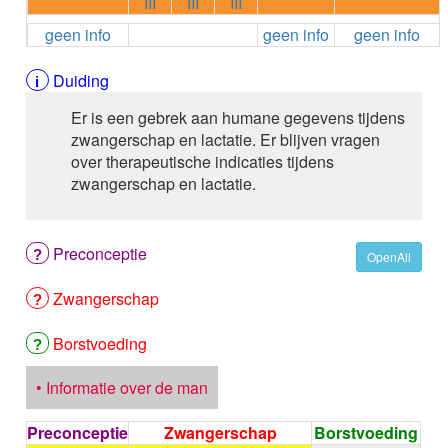
III
III
III
ALEMTUZUMAB
geen info
geen info
geen info
ALENDRONAAT
ALENDRONAAT/VIT D3
ALENDRONAAT / VITAMINE D3 / CACO3
Duiding
ALFA-1-PROTEINASEREMMER humaan
Er is een gebrek aan humane gegevens tijdens
ALFENTANYL HCl
zwangerschap en lactatie. Er blijven vragen
ALFUZOSINE
over therapeutische indicaties tijdens
ALGELDRAAT
zwangerschap en lactatie.
ALGELDRAAT / MAGNESIUM HYDROXYDE
ALGINAAT Na / BICARBONAAT Na
ALGINAAT Na / Na BICARBONAAT / CALCIUM
Preconceptie
CARBONAAT
OpenAll
ALGINEZUUR
Zwangerschap
ALGLUCOSIDASE alfa
ALIROCUMAB
ALITRETINOINE
Borstvoeding
ALIZAPRIDE
ALLOPURINOL
• Informatie over de man
ALMOTRIPTAN
ALOGLIPTINE benzoaat
Preconceptie
Zwangerschap
Borstvoeding