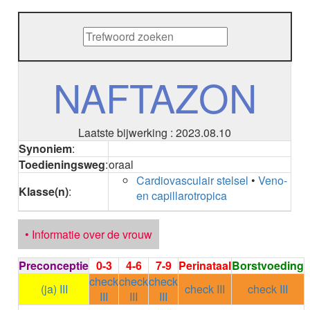
METHENAMINE
ADALIMUMAB
ADAPALEEN
ADAPALEEN / BENZOYLPEROXIDE
ADEFOVIR
NAFTAZON
ADENOSINE
AESCINE
AESCINE+DIETHYLAMINE salicylaat
Laatste bijwerking : 2023.08.10
AFATINIB
Synoniem
:
AFLIBERCEPT parenteraal
Toedieningsweg
:
oraal
AFLIBERCEPT intravitreaal
Cardiovasculair stelsel
•
Veno-
AGALSIDASE alfa
Klasse(n)
:
en capillarotropica
AGALSIDASE bèta
AGOMELATINE
ALBIGLUTIDE
• Informatie over de vrouw
ALBUTREPENONACOG ALFA
Stollingsfactor IX; Factor IX
Preconceptie
0-3
4-6
7-9
Perinataal
Borstvoeding
ALCOHOL
check
check
check
ETHANOL
(ja) III
check III
check III
III
III
III
ALECTINIB