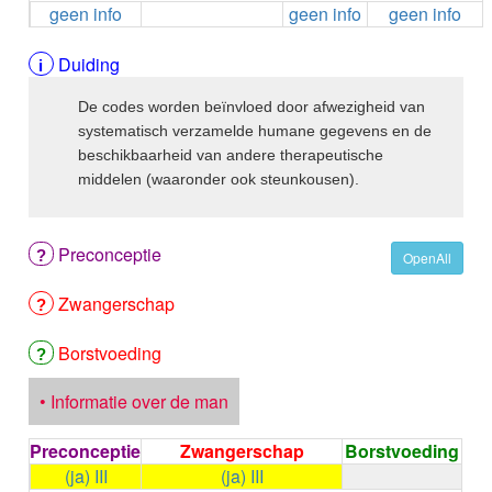
geen info
geen info
geen info
ALEMTUZUMAB
ALENDRONAAT
ALENDRONAAT/VIT D3
Duiding
ALENDRONAAT / VITAMINE D3 / CACO3
De codes worden beïnvloed door afwezigheid van
ALFA-1-PROTEINASEREMMER humaan
systematisch verzamelde humane gegevens en de
ALFENTANYL HCl
beschikbaarheid van andere therapeutische
ALFUZOSINE
middelen (waaronder ook steunkousen).
ALGELDRAAT
ALGELDRAAT / MAGNESIUM HYDROXYDE
ALGINAAT Na / BICARBONAAT Na
Preconceptie
ALGINAAT Na / Na BICARBONAAT / CALCIUM
OpenAll
CARBONAAT
Zwangerschap
ALGINEZUUR
ALGLUCOSIDASE alfa
ALIROCUMAB
Borstvoeding
ALITRETINOINE
ALIZAPRIDE
• Informatie over de man
ALLOPURINOL
ALMOTRIPTAN
Preconceptie
Zwangerschap
Borstvoeding
ALOGLIPTINE benzoaat
(ja) III
(ja) III