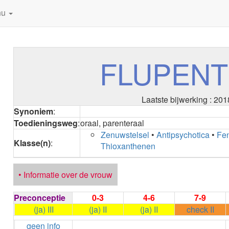
nu
FLUPENT
Laatste bijwerking : 201
Synoniem
:
Toedieningsweg
:
oraal, parenteraal
Zenuwstelsel
•
Antipsychotica
•
Fen
Klasse(n)
:
Thioxanthenen
• Informatie over de vrouw
Preconceptie
0-3
4-6
7-9
(ja) III
(ja) II
(ja) II
check II
geen info