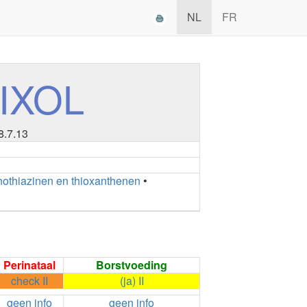
NL
FR
IXOL
8.7.13
othiazinen en thioxanthenen
•
Perinataal
Borstvoeding
check II
(ja) II
geen info
geen info