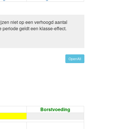
zen niet op een verhoogd aantal
 periode geldt een klasse-effect.
OpenAll
Borstvoeding
←
Condoom gebruiken /