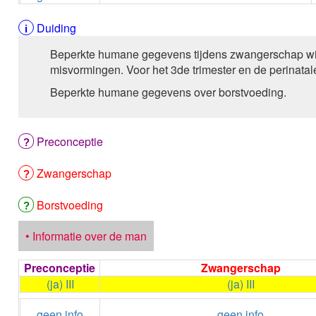
Duiding
Beperkte humane gegevens tijdens zwangerschap wij
misvormingen. Voor het 3de trimester en de perinatale
Beperkte humane gegevens over borstvoeding.
Preconceptie
Zwangerschap
Borstvoeding
• Informatie over de man
Preconceptie
Zwangerschap
(ja) III
(ja) III
geen info
geen info