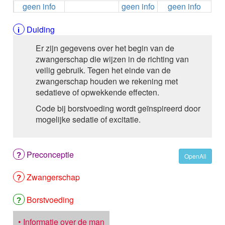
geen info
geen info
geen info
ALEMTUZUMAB
ALENDRONAAT
ALENDRONAAT/VIT D3
Duiding
ALENDRONAAT / VITAMINE D3 / CACO3
Er zijn gegevens over het begin van de
ALFA-1-PROTEINASEREMMER humaan
zwangerschap die wijzen in de richting van
ALFENTANYL HCl
veilig gebruik. Tegen het einde van de
ALFUZOSINE
zwangerschap houden we rekening met
ALGELDRAAT
sedatieve of opwekkende effecten.
ALGELDRAAT / MAGNESIUM HYDROXYDE
ALGINAAT Na / BICARBONAAT Na
Code bij borstvoeding wordt geïnspireerd door
ALGINAAT Na / Na BICARBONAAT / CALCIUM
mogelijke sedatie of excitatie.
CARBONAAT
ALGINEZUUR
ALGLUCOSIDASE alfa
Preconceptie
OpenAll
ALIROCUMAB
ALITRETINOINE
Zwangerschap
ALIZAPRIDE
ALLOPURINOL
Borstvoeding
ALMOTRIPTAN
ALOGLIPTINE benzoaat
• Informatie over de man