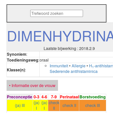
METHENAMINE
ADALIMUMAB
ADAPALEEN
ADAPALEEN / BENZOYLPEROXIDE
ADEFOVIR
DIMENHYDRIN
ADENOSINE
AESCINE
AESCINE+DIETHYLAMINE salicylaat
Laatste bijwerking : 2018.2.9
AFATINIB
Synoniem
:
AFLIBERCEPT intravitreaal
Toedieningsweg
:
oraal
AFLIBERCEPT parenteraal
Immuniteit
•
Allergie
•
H
-antihista
AGALSIDASE alfa
1
Klasse(n)
:
Sederende antihistaminica
AGALSIDASE bèta
AGOMELATINE
ALBIGLUTIDE
• Informatie over de vrouw
ALBUTREPENONACOG ALFA
Stollingsfactor IX; Factor IX
Preconceptie
0-3
4-6
7-9
Perinataal
Borstvoeding
ALCOHOL
(ja)
(ja)
check
ETHANOL
(ja) III
check II
check III
I
I
II
ALECTINIB