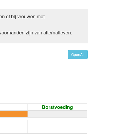
en of bij vrouwen met
oorhanden zijn van alternatieven.
OpenAll
Borstvoeding
←
Condoom gebruiken /
Onthouding