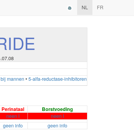
NL
FR
RIDE
4.07.08
 bij mannen
•
5-alfa-reductase-inhibitoren
Perinataal
Borstvoeding
neen I
neen I
geen info
geen info