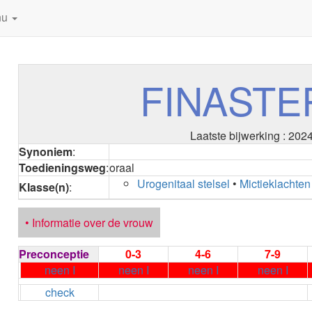
nu
FINASTE
Laatste bijwerking : 202
Synoniem
:
Toedieningsweg
:
oraal
Urogenitaal stelsel
•
Mictieklachten
Klasse(n)
:
• Informatie over de vrouw
Preconceptie
0-3
4-6
7-9
neen I
neen I
neen I
neen I
check