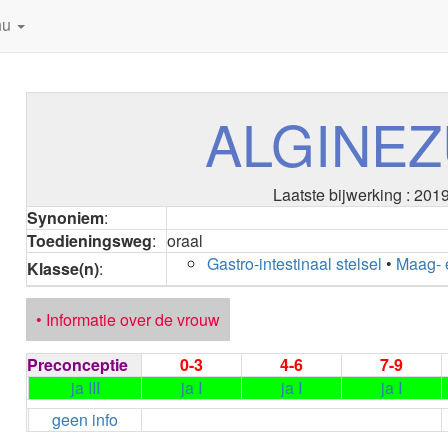
nu
ALGINE
Laatste bijwerking : 201
Synoniem
:
Toedieningsweg
:
oraal
Gastro-intestinaal stelsel
•
Maag- 
Klasse(n)
:
• Informatie over de vrouw
Preconceptie
0-3
4-6
7-9
ja III
ja I
ja I
ja I
geen info