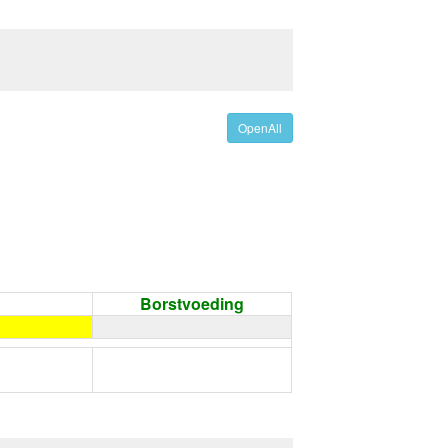
OpenAll
Borstvoeding
←
Condoom gebruiken /
Onthouding