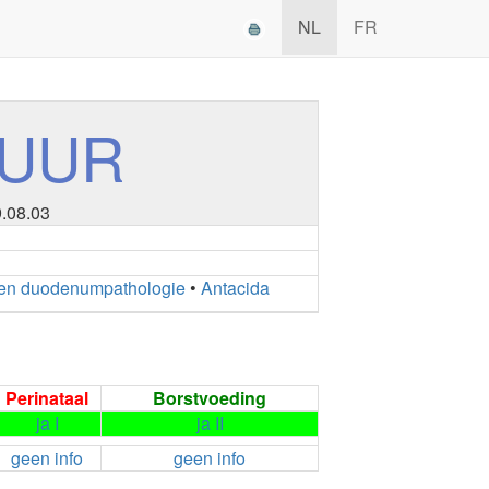
NL
FR
ZUUR
9.08.03
en duodenumpathologie
•
Antacida
Perinataal
Borstvoeding
ja I
ja II
geen info
geen info