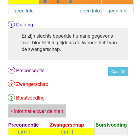
III
III
III
ALEMTUZUMAB
geen info
geen info
geen info
ALENDRONAAT
ALENDRONAAT/VIT D3
ALENDRONAAT / VITAMINE D3 / CACO3
Duiding
ALFA-1-PROTEINASEREMMER humaan
Er zijn slechts beperkte humane gegevens
ALFENTANYL HCl
over blootstelling tijdens de tweede helft van
ALFUZOSINE
de zwangerschap.
ALGELDRAAT
ALGELDRAAT / MAGNESIUM HYDROXYDE
ALGINAAT Na / BICARBONAAT Na
Preconceptie
ALGINAAT Na / Na BICARBONAAT / CALCIUM
OpenAll
CARBONAAT
Zwangerschap
ALGINEZUUR
ALGLUCOSIDASE alfa
ALIROCUMAB
Borstvoeding
ALITRETINOINE
ALIZAPRIDE
• Informatie over de man
ALLOPURINOL
ALMOTRIPTAN
Preconceptie
Zwangerschap
Borstvoeding
ALOGLIPTINE benzoaat
(ja) III
(ja) III