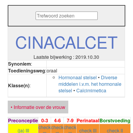
METHENAMINE
ADALIMUMAB
ADAPALEEN
ADAPALEEN / BENZOYLPEROXIDE
ADEFOVIR
CINACALCET
ADENOSINE
AESCINE
AESCINE+DIETHYLAMINE salicylaat
Laatste bijwerking : 2019.10.30
AFATINIB
Synoniem
:
AFLIBERCEPT parenteraal
Toedieningsweg
:
oraal
AFLIBERCEPT intravitreaal
Hormonaal stelsel
•
Diverse
AGALSIDASE alfa
middelen i.v.m. het hormonale
AGALSIDASE bèta
Klasse(n)
:
stelsel
•
Calcimimetica
AGOMELATINE
ALBIGLUTIDE
ALBUTREPENONACOG ALFA
• Informatie over de vrouw
Stollingsfactor IX; Factor IX
ALCOHOL
Preconceptie
0-3
4-6
7-9
Perinataal
Borstvoeding
ETHANOL
check
check
check
ALECTINIB
(ja) III
check III
check II