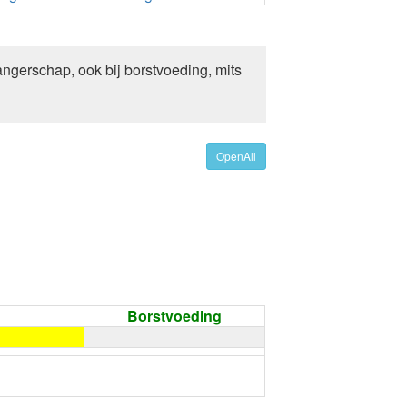
ngerschap, ook bij borstvoeding, mits
OpenAll
Borstvoeding
←
Condoom gebruiken /
Onthouding