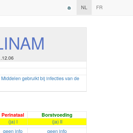
NL
FR
LINAM
1.12.06
•
Middelen gebruikt bij infecties van de
Perinataal
Borstvoeding
(ja) I
(ja) II
geen info
geen info