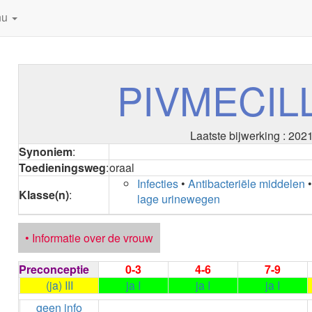
nu
PIVMECIL
Laatste bijwerking : 202
Synoniem
:
Toedieningsweg
:
oraal
Infecties
•
Antibacteriële middelen
Klasse(n)
:
lage urinewegen
• Informatie over de vrouw
Preconceptie
0-3
4-6
7-9
(ja) III
ja I
ja I
ja I
geen info