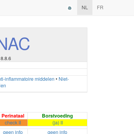
NL
FR
NAC
18.8.6
nti-inflammatoire middelen
•
Niet-
len
Perinataal
Borstvoeding
check II
(ja) II
geen info
geen info