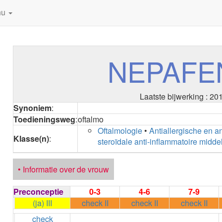
nu
NEPAFE
Laatste bijwerking : 20
Synoniem
:
Toedieningsweg
:
oftalmo
Oftalmologie
•
Antiallergische en a
Klasse(n)
:
steroïdale anti-inflammatoire midde
• Informatie over de vrouw
Preconceptie
0-3
4-6
7-9
(ja) III
check II
check II
check II
check