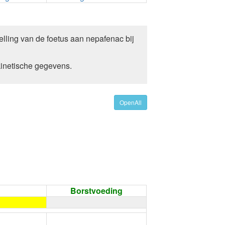
lling van de foetus aan nepafenac bij
inetische gegevens.
OpenAll
Borstvoeding
←
Condoom gebruiken /