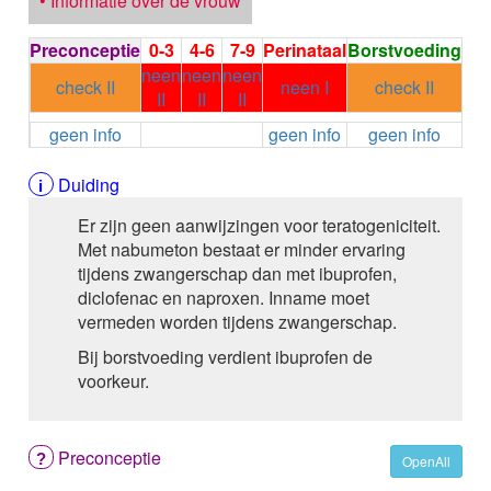
• Informatie over de vrouw
ALEMTUZUMAB
ALENDRONAAT
Preconceptie
0-3
4-6
7-9
Perinataal
Borstvoeding
ALENDRONAAT/VIT D3
neen
neen
neen
ALENDRONAAT / VITAMINE D3 / CACO3
check II
neen I
check II
II
II
II
ALFA-1-PROTEINASEREMMER humaan
geen info
geen info
geen info
ALFENTANYL HCl
ALFUZOSINE
ALGELDRAAT
Duiding
ALGELDRAAT / MAGNESIUM HYDROXYDE
Er zijn geen aanwijzingen voor teratogeniciteit.
ALGINAAT Na / BICARBONAAT Na
Met nabumeton bestaat er minder ervaring
ALGINAAT Na / Na BICARBONAAT / CALCIUM
tijdens zwangerschap dan met ibuprofen,
CARBONAAT
diclofenac en naproxen. Inname moet
ALGINEZUUR
vermeden worden tijdens zwangerschap.
ALGLUCOSIDASE alfa
ALIROCUMAB
Bij borstvoeding verdient ibuprofen de
ALITRETINOINE
voorkeur.
ALIZAPRIDE
ALLOPURINOL
ALMOTRIPTAN
Preconceptie
OpenAll
ALOGLIPTINE benzoaat