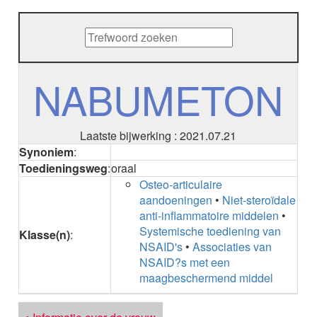
METHENAMINE
ADALIMUMAB
ADAPALEEN
ADAPALEEN / BENZOYLPEROXIDE
ADEFOVIR
NABUMETON
ADENOSINE
AESCINE
AESCINE+DIETHYLAMINE salicylaat
Laatste bijwerking : 2021.07.21
AFATINIB
Synoniem
:
AFLIBERCEPT intravitreaal
Toedieningsweg
:
oraal
AFLIBERCEPT parenteraal
Osteo-articulaire
AGALSIDASE alfa
aandoeningen
•
Niet-steroïdale
AGALSIDASE bèta
anti-inflammatoire middelen
•
AGOMELATINE
Systemische toediening van
ALBIGLUTIDE
Klasse(n)
:
NSAID's
•
Associaties van
ALBUTREPENONACOG ALFA
NSAID?s met een
Stollingsfactor IX; Factor IX
maagbeschermend middel
ALCOHOL
ETHANOL
ALECTINIB