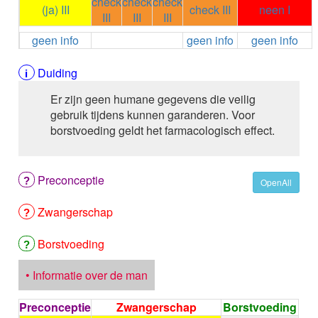
check
check
check
ALEMTUZUMAB
(ja) III
check III
neen I
III
III
III
ALENDRONAAT
geen info
geen info
geen info
ALENDRONAAT/VIT D3
ALENDRONAAT / VITAMINE D3 / CACO3
ALFA-1-PROTEINASEREMMER humaan
Duiding
ALFENTANYL HCl
Er zijn geen humane gegevens die veilig
ALFUZOSINE
gebruik tijdens kunnen garanderen. Voor
ALGELDRAAT
borstvoeding geldt het farmacologisch effect.
ALGELDRAAT / MAGNESIUM HYDROXYDE
ALGINAAT Na / BICARBONAAT Na
ALGINAAT Na / Na BICARBONAAT / CALCIUM
Preconceptie
CARBONAAT
OpenAll
ALGINEZUUR
Zwangerschap
ALGLUCOSIDASE alfa
ALIROCUMAB
ALITRETINOINE
Borstvoeding
ALIZAPRIDE
ALLOPURINOL
• Informatie over de man
ALMOTRIPTAN
ALOGLIPTINE benzoaat
Preconceptie
Zwangerschap
Borstvoeding