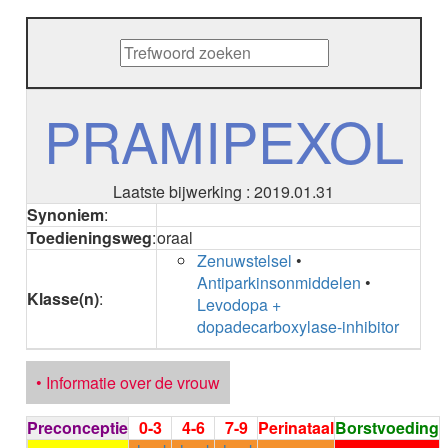
METHENAMINE
ADALIMUMAB
ADAPALEEN
ADAPALEEN / BENZOYLPEROXIDE
ADEFOVIR
PRAMIPEXOL
ADENOSINE
AESCINE
AESCINE+DIETHYLAMINE salicylaat
Laatste bijwerking : 2019.01.31
AFATINIB
Synoniem
:
AFLIBERCEPT intravitreaal
Toedieningsweg
:
oraal
AFLIBERCEPT parenteraal
Zenuwstelsel
•
AGALSIDASE alfa
Antiparkinsonmiddelen
•
AGALSIDASE bèta
Klasse(n)
:
Levodopa +
AGOMELATINE
dopadecarboxylase-inhibitor
ALBIGLUTIDE
ALBUTREPENONACOG ALFA
Stollingsfactor IX; Factor IX
• Informatie over de vrouw
ALCOHOL
ETHANOL
Preconceptie
0-3
4-6
7-9
Perinataal
Borstvoeding
ALECTINIB