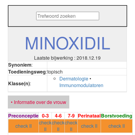
METHENAMINE
ADALIMUMAB
ADAPALEEN
ADAPALEEN / BENZOYLPEROXIDE
ADEFOVIR
MINOXIDIL
ADENOSINE
AESCINE
AESCINE+DIETHYLAMINE salicylaat
Laatste bijwerking : 2018.12.19
AFATINIB
Synoniem
:
AFLIBERCEPT parenteraal
Toedieningsweg
:
topisch
AFLIBERCEPT intravitreaal
Dermatologie
•
AGALSIDASE alfa
Klasse(n)
:
Immunomodulatoren
AGALSIDASE bèta
AGOMELATINE
ALBIGLUTIDE
• Informatie over de vrouw
ALBUTREPENONACOG ALFA
Stollingsfactor IX; Factor IX
Preconceptie
0-3
4-6
7-9
Perinataal
Borstvoeding
ALCOHOL
check
check
check
ETHANOL
check II
check II
check II
II
II
II
ALECTINIB