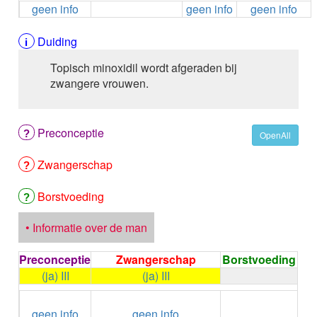
geen info
geen info
geen info
ALEMTUZUMAB
ALENDRONAAT
ALENDRONAAT/VIT D3
Duiding
ALENDRONAAT / VITAMINE D3 / CACO3
Topisch minoxidil wordt afgeraden bij
ALFA-1-PROTEINASEREMMER humaan
zwangere vrouwen.
ALFENTANYL HCl
ALFUZOSINE
ALGELDRAAT
Preconceptie
ALGELDRAAT / MAGNESIUM HYDROXYDE
OpenAll
ALGINAAT Na / BICARBONAAT Na
Zwangerschap
ALGINAAT Na / Na BICARBONAAT / CALCIUM
CARBONAAT
ALGINEZUUR
Borstvoeding
ALGLUCOSIDASE alfa
ALIROCUMAB
• Informatie over de man
ALITRETINOINE
ALIZAPRIDE
Preconceptie
Zwangerschap
Borstvoeding
ALLOPURINOL
(ja) III
(ja) III
ALMOTRIPTAN
←
Condoom
ALOGLIPTINE benzoaat
geen info
geen info
gebruiken /