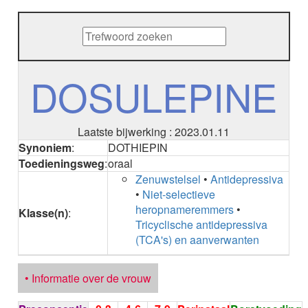
METHENAMINE
ADALIMUMAB
ADAPALEEN
ADAPALEEN / BENZOYLPEROXIDE
ADEFOVIR
DOSULEPINE
ADENOSINE
AESCINE
AESCINE+DIETHYLAMINE salicylaat
Laatste bijwerking : 2023.01.11
AFATINIB
Synoniem
:
DOTHIEPIN
AFLIBERCEPT parenteraal
Toedieningsweg
:
oraal
AFLIBERCEPT intravitreaal
Zenuwstelsel
•
Antidepressiva
AGALSIDASE alfa
•
Niet-selectieve
AGALSIDASE bèta
heropnameremmers
•
AGOMELATINE
Klasse(n)
:
Tricyclische antidepressiva
ALBIGLUTIDE
(TCA's) en aanverwanten
ALBUTREPENONACOG ALFA
Stollingsfactor IX; Factor IX
ALCOHOL
• Informatie over de vrouw
ETHANOL
ALECTINIB