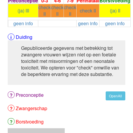
Preconceptie
0-3
4-6
7-9
Perinataal
Borstvoeding
ALEMTUZUMAB
check
check
check
ALENDRONAAT
(ja) III
check II
(ja) II
II
II
II
ALENDRONAAT/VIT D3
geen info
geen info
geen info
ALENDRONAAT / VITAMINE D3 / CACO3
ALFA-1-PROTEINASEREMMER humaan
ALFENTANYL HCl
Duiding
ALFUZOSINE
Gepubliceerde gegevens met betrekking tot
ALGELDRAAT
zwangere vrouwen wijzen niet op een foetale
ALGELDRAAT / MAGNESIUM HYDROXYDE
toxiciteit met misvormingen of een neonatale
ALGINAAT Na / BICARBONAAT Na
toxiciteit. We opteren voor "check" omwille van
ALGINAAT Na / Na BICARBONAAT / CALCIUM
de beperktere ervaring met deze substantie.
CARBONAAT
ALGINEZUUR
ALGLUCOSIDASE alfa
Preconceptie
ALIROCUMAB
OpenAll
ALITRETINOINE
Zwangerschap
ALIZAPRIDE
ALLOPURINOL
ALMOTRIPTAN
Borstvoeding
ALOGLIPTINE benzoaat