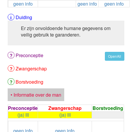
geen info
geen info
geen info
ALEMTUZUMAB
ALENDRONAAT
ALENDRONAAT/VIT D3
Duiding
ALENDRONAAT / VITAMINE D3 / CACO3
Er zijn onvoldoende humane gegevens om
ALFA-1-PROTEINASEREMMER humaan
veilig gebruik te garanderen.
ALFENTANYL HCl
ALFUZOSINE
ALGELDRAAT
Preconceptie
ALGELDRAAT / MAGNESIUM HYDROXYDE
OpenAll
ALGINAAT Na / BICARBONAAT Na
Zwangerschap
ALGINAAT Na / Na BICARBONAAT / CALCIUM
CARBONAAT
ALGINEZUUR
Borstvoeding
ALGLUCOSIDASE alfa
ALIROCUMAB
• Informatie over de man
ALITRETINOINE
ALIZAPRIDE
Preconceptie
Zwangerschap
Borstvoeding
ALLOPURINOL
(ja) III
(ja) III
ALMOTRIPTAN
←
Condoom
ALOGLIPTINE benzoaat
geen info
geen info
gebruiken /