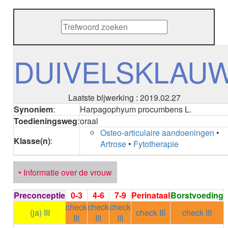
METHENAMINE
ADALIMUMAB
ADAPALEEN
ADAPALEEN / BENZOYLPEROXIDE
ADEFOVIR
DUIVELSKLAU
ADENOSINE
AESCINE
AESCINE+DIETHYLAMINE salicylaat
Laatste bijwerking : 2019.02.27
AFATINIB
Synoniem
:
Harpagophyum procumbens L.
AFLIBERCEPT parenteraal
Toedieningsweg
:
oraal
AFLIBERCEPT intravitreaal
Osteo-articulaire aandoeningen
•
AGALSIDASE alfa
Klasse(n)
:
Artrose
•
Fytotherapie
AGALSIDASE bèta
AGOMELATINE
ALBIGLUTIDE
• Informatie over de vrouw
ALBUTREPENONACOG ALFA
Stollingsfactor IX; Factor IX
Preconceptie
0-3
4-6
7-9
Perinataal
Borstvoeding
ALCOHOL
check
check
check
ETHANOL
(ja) III
check III
check III
III
III
III
ALECTINIB