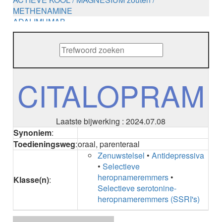
METHENAMINE
ADALIMUMAB
ADAPALEEN
ADAPALEEN / BENZOYLPEROXIDE
ADEFOVIR
ADENOSINE
AESCINE
CITALOPRAM
AESCINE+DIETHYLAMINE salicylaat
AFATINIB
AFLIBERCEPT intravitreaal
AFLIBERCEPT parenteraal
Laatste bijwerking : 2024.07.08
AGALSIDASE alfa
Synoniem
:
AGALSIDASE bèta
Toedieningsweg
:
oraal, parenteraal
AGOMELATINE
Zenuwstelsel
•
Antidepressiva
ALBIGLUTIDE
•
Selectieve
ALBUTREPENONACOG ALFA
heropnameremmers
•
Klasse(n)
:
Stollingsfactor IX; Factor IX
Selectieve serotonine-
ALCOHOL
heropnameremmers (SSRI's)
ETHANOL
ALECTINIB