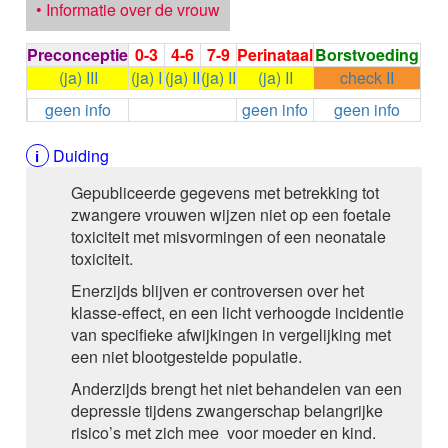
• Informatie over de vrouw
ALEMTUZUMAB
ALENDRONAAT
Preconceptie
0-3
4-6
7-9
Perinataal
Borstvoeding
ALENDRONAAT/VIT D3
(ja) III
(ja) I
(ja) II
(ja) II
(ja) II
check II
ALENDRONAAT / VITAMINE D3 / CACO3
ALFA-1-PROTEINASEREMMER humaan
geen info
geen info
geen info
ALFENTANYL HCl
ALFUZOSINE
Duiding
ALGELDRAAT
ALGELDRAAT / MAGNESIUM HYDROXYDE
Gepubliceerde gegevens met betrekking tot
ALGINAAT Na / BICARBONAAT Na
zwangere vrouwen wijzen niet op een foetale
ALGINAAT Na / Na BICARBONAAT / CALCIUM
toxiciteit met misvormingen of een neonatale
CARBONAAT
toxiciteit.
ALGINEZUUR
Enerzijds blijven er controversen over het
ALGLUCOSIDASE alfa
klasse-effect, en een licht verhoogde incidentie
ALIROCUMAB
van specifieke afwijkingen in vergelijking met
ALITRETINOINE
een niet blootgestelde populatie.
ALIZAPRIDE
ALLOPURINOL
Anderzijds brengt het niet behandelen van een
ALMOTRIPTAN
depressie tijdens zwangerschap belangrijke
ALOGLIPTINE benzoaat
risico’s met zich mee voor moeder en kind.