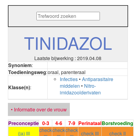
METHENAMINE
ADALIMUMAB
ADAPALEEN
ADAPALEEN / BENZOYLPEROXIDE
ADEFOVIR
TINIDAZOL
ADENOSINE
AESCINE
AESCINE+DIETHYLAMINE salicylaat
Laatste bijwerking : 2019.04.08
AFATINIB
Synoniem
:
AFLIBERCEPT intravitreaal
Toedieningsweg
:
oraal, parenteraal
AFLIBERCEPT parenteraal
Infecties
•
Antiparasitaire
AGALSIDASE alfa
middelen
•
Nitro-
AGALSIDASE bèta
Klasse(n)
:
imidazoolderivaten
AGOMELATINE
ALBIGLUTIDE
ALBUTREPENONACOG ALFA
• Informatie over de vrouw
Stollingsfactor IX; Factor IX
ALCOHOL
Preconceptie
0-3
4-6
7-9
Perinataal
Borstvoeding
ETHANOL
check
check
check
ALECTINIB
(ja) III
check III
check II