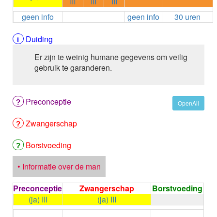
III
III
III
ALEMTUZUMAB
geen info
geen info
30 uren
ALENDRONAAT
ALENDRONAAT/VIT D3
ALENDRONAAT / VITAMINE D3 / CACO3
Duiding
ALFA-1-PROTEINASEREMMER humaan
Er zijn te weinig humane gegevens om veilig
ALFENTANYL HCl
gebruik te garanderen.
ALFUZOSINE
ALGELDRAAT
ALGELDRAAT / MAGNESIUM HYDROXYDE
Preconceptie
ALGINAAT Na / BICARBONAAT Na
OpenAll
ALGINAAT Na / Na BICARBONAAT / CALCIUM
Zwangerschap
CARBONAAT
ALGINEZUUR
ALGLUCOSIDASE alfa
Borstvoeding
ALIROCUMAB
ALITRETINOINE
• Informatie over de man
ALIZAPRIDE
ALLOPURINOL
Preconceptie
Zwangerschap
Borstvoeding
ALMOTRIPTAN
(ja) III
(ja) III
ALOGLIPTINE benzoaat
←
Condoom