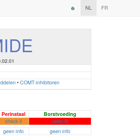
NL
FR
MIDE
9.02.01
iddelen
•
COMT-inhibitoren
Perinataal
Borstvoeding
check II
neen III
geen info
geen info