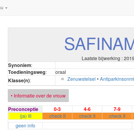
nu
SAFINA
Laatste bijwerking : 201
Synoniem
:
Toedieningsweg
:
oraal
Zenuwstelsel
•
Antiparkinsonm
Klasse(n)
:
• Informatie over de vrouw
Preconceptie
0-3
4-6
7-9
(ja) III
check II
check II
check II
geen info