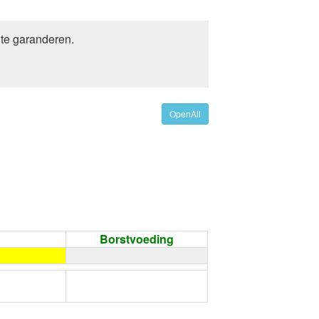
 te garanderen.
OpenAll
Borstvoeding
←
Condoom gebruiken /
Onthouding