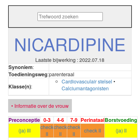
METHENAMINE
ADALIMUMAB
ADAPALEEN
ADAPALEEN / BENZOYLPEROXIDE
ADEFOVIR
NICARDIPINE
ADENOSINE
AESCINE
AESCINE+DIETHYLAMINE salicylaat
Laatste bijwerking : 2022.07.18
AFATINIB
Synoniem
:
AFLIBERCEPT intravitreaal
Toedieningsweg
:
parenteraal
AFLIBERCEPT parenteraal
Cardiovasculair stelsel
•
AGALSIDASE alfa
Klasse(n)
:
Calciumantagonisten
AGALSIDASE bèta
AGOMELATINE
ALBIGLUTIDE
• Informatie over de vrouw
ALBUTREPENONACOG ALFA
Stollingsfactor IX; Factor IX
Preconceptie
0-3
4-6
7-9
Perinataal
Borstvoeding
ALCOHOL
check
check
check
ETHANOL
(ja) III
check II
(ja) II
II
II
II
ALECTINIB