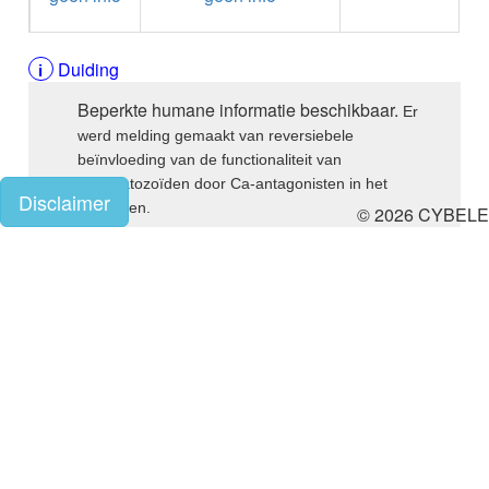
ALPELISIB
Onthouding
ALPRAZOLAM
ALPROSTADIL
Duiding
ALPROSTADIL IV
ALTEPLASE
Beperkte humane informatie beschikbaar.
Er
ALTIZIDE
werd melding gemaakt van reversiebele
ALUMINIUM HYDROXIDE
beïnvloeding van de functionaliteit van
ALUMINIUM OXIDE
spermatozoïden door Ca-antagonisten in het
ALUMINIUM OXIDE / MAGNESIUM HYDROXYDE
Disclaimer
algemeen.
© 2026 CYBELE
ALVERINE citraat
ALVERINE/SIMETICON
AMBRISENTAN
Voorzorgen voor bevruchting
AMBROXOL HCl oraal
AMBROXOL HCl buccaal
Voorzorgen na bevruchting
AMFOTERICINE B
AMIKACINE inhalatie
AMIKACINE parenteraal
• Informatiebronnen
AMILORIDE
AMINOLEVULINEZUUR
Bronlijst
5-Aminolevulinezuur
AMIODARON HCl