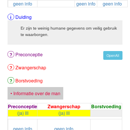
geen info
geen info
geen info
ALEMTUZUMAB
ALENDRONAAT
ALENDRONAAT/VIT D3
Duiding
ALENDRONAAT / VITAMINE D3 / CACO3
Er zijn te weinig humane gegevens om veilig gebruik
ALFA-1-PROTEINASEREMMER humaan
te waarborgen.
ALFENTANYL HCl
ALFUZOSINE
ALGELDRAAT
Preconceptie
ALGELDRAAT / MAGNESIUM HYDROXYDE
OpenAll
ALGINAAT Na / BICARBONAAT Na
Zwangerschap
ALGINAAT Na / Na BICARBONAAT / CALCIUM
CARBONAAT
ALGINEZUUR
Borstvoeding
ALGLUCOSIDASE alfa
ALIROCUMAB
• Informatie over de man
ALITRETINOINE
ALIZAPRIDE
Preconceptie
Zwangerschap
Borstvoeding
ALLOPURINOL
(ja) III
(ja) III
ALMOTRIPTAN
←
Condoom
ALOGLIPTINE benzoaat
geen info
geen info
gebruiken /