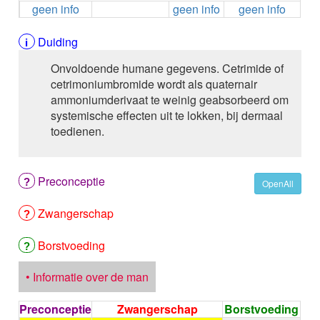
geen info
geen info
geen info
ALEMTUZUMAB
ALENDRONAAT
ALENDRONAAT/VIT D3
Duiding
ALENDRONAAT / VITAMINE D3 / CACO3
Onvoldoende humane gegevens. Cetrimide of
ALFA-1-PROTEINASEREMMER humaan
cetrimoniumbromide wordt als quaternair
ALFENTANYL HCl
ammoniumderivaat te weinig geabsorbeerd om
ALFUZOSINE
systemische effecten uit te lokken, bij dermaal
ALGELDRAAT
toedienen.
ALGELDRAAT / MAGNESIUM HYDROXYDE
ALGINAAT Na / BICARBONAAT Na
ALGINAAT Na / Na BICARBONAAT / CALCIUM
Preconceptie
CARBONAAT
OpenAll
ALGINEZUUR
Zwangerschap
ALGLUCOSIDASE alfa
ALIROCUMAB
ALITRETINOINE
Borstvoeding
ALIZAPRIDE
ALLOPURINOL
• Informatie over de man
ALMOTRIPTAN
ALOGLIPTINE benzoaat
Preconceptie
Zwangerschap
Borstvoeding