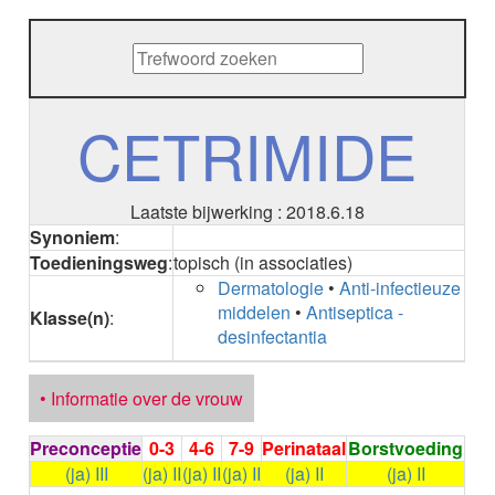
METHENAMINE
ADALIMUMAB
ADAPALEEN
ADAPALEEN / BENZOYLPEROXIDE
ADEFOVIR
CETRIMIDE
ADENOSINE
AESCINE
AESCINE+DIETHYLAMINE salicylaat
Laatste bijwerking : 2018.6.18
AFATINIB
Synoniem
:
AFLIBERCEPT intravitreaal
Toedieningsweg
:
topisch (in associaties)
AFLIBERCEPT parenteraal
Dermatologie
•
Anti-infectieuze
AGALSIDASE alfa
middelen
•
Antiseptica -
AGALSIDASE bèta
Klasse(n)
:
desinfectantia
AGOMELATINE
ALBIGLUTIDE
ALBUTREPENONACOG ALFA
• Informatie over de vrouw
Stollingsfactor IX; Factor IX
ALCOHOL
Preconceptie
0-3
4-6
7-9
Perinataal
Borstvoeding
ETHANOL
(ja) III
(ja) II
(ja) II
(ja) II
(ja) II
(ja) II
ALECTINIB