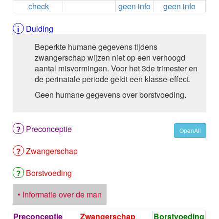
check
geen info
geen info
ALEMTUZUMAB
ALENDRONAAT
ALENDRONAAT/VIT D3
Duiding
ALENDRONAAT / VITAMINE D3 / CACO3
Beperkte humane gegevens tijdens
ALFA-1-PROTEINASEREMMER humaan
zwangerschap wijzen niet op een verhoogd
ALFENTANYL HCl
aantal misvormingen. Voor het 3de trimester en
ALFUZOSINE
de perinatale periode geldt een klasse-effect.
ALGELDRAAT
ALGELDRAAT / MAGNESIUM HYDROXYDE
Geen humane gegevens over borstvoeding.
ALGINAAT Na / BICARBONAAT Na
ALGINAAT Na / Na BICARBONAAT / CALCIUM
CARBONAAT
Preconceptie
OpenAll
ALGINEZUUR
ALGLUCOSIDASE alfa
Zwangerschap
ALIROCUMAB
ALITRETINOINE
Borstvoeding
ALIZAPRIDE
ALLOPURINOL
• Informatie over de man
ALMOTRIPTAN
ALOGLIPTINE benzoaat
Preconceptie
Zwangerschap
Borstvoeding