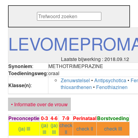
METHENAMINE
ADALIMUMAB
ADAPALEEN
ADAPALEEN / BENZOYLPEROXIDE
ADEFOVIR
LEVOMEPROMA
ADENOSINE
AESCINE
AESCINE+DIETHYLAMINE salicylaat
Laatste bijwerking : 2018.09.12
AFATINIB
Synoniem
:
METHOTRIMEPRAZINE
AFLIBERCEPT parenteraal
Toedieningsweg
:
oraal
AFLIBERCEPT intravitreaal
Zenuwstelsel
•
Antipsychotica
•
Fen
AGALSIDASE alfa
Klasse(n)
:
thioxanthenen
•
Fenothiazinen
AGALSIDASE bèta
AGOMELATINE
ALBIGLUTIDE
• Informatie over de vrouw
ALBUTREPENONACOG ALFA
Stollingsfactor IX; Factor IX
Preconceptie
0-3
4-6
7-9
Perinataal
Borstvoeding
ALCOHOL
(ja)
(ja)
check
ETHANOL
(ja) III
check II
check III
III
III
II
ALECTINIB