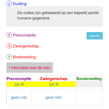
ALEMTUZUMAB
Duiding
ALENDRONAAT
De codes zijn gebaseerd op een beperkt aantal
ALENDRONAAT/VIT D3
humane gegevens.
ALENDRONAAT / VITAMINE D3 / CACO3
ALFA-1-PROTEINASEREMMER humaan
ALFENTANYL HCl
Preconceptie
ALFUZOSINE
OpenAll
ALGELDRAAT
Zwangerschap
ALGELDRAAT / MAGNESIUM HYDROXYDE
ALGINAAT Na / BICARBONAAT Na
ALGINAAT Na / Na BICARBONAAT / CALCIUM
Borstvoeding
CARBONAAT
ALGINEZUUR
• Informatie over de man
ALGLUCOSIDASE alfa
ALIROCUMAB
Preconceptie
Zwangerschap
Borstvoeding
ALITRETINOINE
(ja) III
(ja) III
ALIZAPRIDE
←
Condoom
ALLOPURINOL
geen info
geen info
gebruiken /
ALMOTRIPTAN
Onthouding
ALOGLIPTINE benzoaat