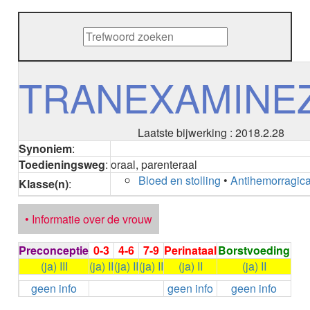
METHENAMINE
ADALIMUMAB
ADAPALEEN
ADAPALEEN / BENZOYLPEROXIDE
ADEFOVIR
TRANEXAMINE
ADENOSINE
AESCINE
AESCINE+DIETHYLAMINE salicylaat
Laatste bijwerking : 2018.2.28
AFATINIB
Synoniem
:
AFLIBERCEPT parenteraal
Toedieningsweg
:
oraal, parenteraal
AFLIBERCEPT intravitreaal
Bloed en stolling
•
Antihemorragic
AGALSIDASE alfa
Klasse(n)
:
AGALSIDASE bèta
AGOMELATINE
• Informatie over de vrouw
ALBIGLUTIDE
ALBUTREPENONACOG ALFA
Preconceptie
0-3
4-6
7-9
Perinataal
Borstvoeding
Stollingsfactor IX; Factor IX
(ja) III
(ja) II
(ja) II
(ja) II
(ja) II
(ja) II
ALCOHOL
geen info
geen info
geen info
ETHANOL
ALECTINIB