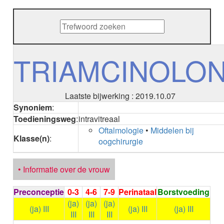
METHENAMINE
ADALIMUMAB
ADAPALEEN
ADAPALEEN / BENZOYLPEROXIDE
ADEFOVIR
TRIAMCINOLO
ADENOSINE
AESCINE
AESCINE+DIETHYLAMINE salicylaat
Laatste bijwerking : 2019.10.07
AFATINIB
Synoniem
:
AFLIBERCEPT intravitreaal
Toedieningsweg
:
intravitreaal
AFLIBERCEPT parenteraal
Oftalmologie
•
Middelen bij
AGALSIDASE alfa
Klasse(n)
:
oogchirurgie
AGALSIDASE bèta
AGOMELATINE
ALBIGLUTIDE
• Informatie over de vrouw
ALBUTREPENONACOG ALFA
Stollingsfactor IX; Factor IX
Preconceptie
0-3
4-6
7-9
Perinataal
Borstvoeding
ALCOHOL
(ja)
(ja)
(ja)
ETHANOL
(ja) III
(ja) III
(ja) III
III
III
III
ALECTINIB