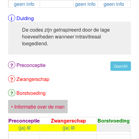
geen info
geen info
geen info
ALEMTUZUMAB
ALENDRONAAT
ALENDRONAAT/VIT D3
Duiding
ALENDRONAAT / VITAMINE D3 / CACO3
De codes zijn geïnspireerd door de lage
ALFA-1-PROTEINASEREMMER humaan
hoeveelheden wanneer intravitreaal
ALFENTANYL HCl
toegediend.
ALFUZOSINE
ALGELDRAAT
ALGELDRAAT / MAGNESIUM HYDROXYDE
Preconceptie
ALGINAAT Na / BICARBONAAT Na
OpenAll
ALGINAAT Na / Na BICARBONAAT / CALCIUM
Zwangerschap
CARBONAAT
ALGINEZUUR
ALGLUCOSIDASE alfa
Borstvoeding
ALIROCUMAB
ALITRETINOINE
• Informatie over de man
ALIZAPRIDE
ALLOPURINOL
Preconceptie
Zwangerschap
Borstvoeding
ALMOTRIPTAN
(ja) III
(ja) III
ALOGLIPTINE benzoaat
←
Condoom