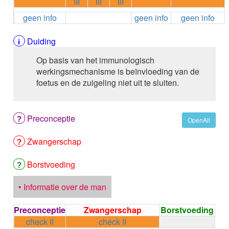
III
III
III
ALEMTUZUMAB
geen info
geen info
geen info
ALENDRONAAT
ALENDRONAAT/VIT D3
ALENDRONAAT / VITAMINE D3 / CACO3
Duiding
ALFA-1-PROTEINASEREMMER humaan
Op basis van het immunologisch
ALFENTANYL HCl
werkingsmechanisme is beïnvloeding van de
ALFUZOSINE
foetus en de zuigeling niet uit te sluiten.
ALGELDRAAT
ALGELDRAAT / MAGNESIUM HYDROXYDE
ALGINAAT Na / BICARBONAAT Na
Preconceptie
ALGINAAT Na / Na BICARBONAAT / CALCIUM
OpenAll
CARBONAAT
Zwangerschap
ALGINEZUUR
ALGLUCOSIDASE alfa
ALIROCUMAB
Borstvoeding
ALITRETINOINE
ALIZAPRIDE
• Informatie over de man
ALLOPURINOL
ALMOTRIPTAN
Preconceptie
Zwangerschap
Borstvoeding
ALOGLIPTINE benzoaat
check II
check II