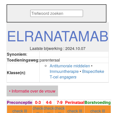
METHENAMINE
ADALIMUMAB
ADAPALEEN
ADAPALEEN / BENZOYLPEROXIDE
ADEFOVIR
ELRANATAMAB
ADENOSINE
AESCINE
AESCINE+DIETHYLAMINE salicylaat
Laatste bijwerking : 2024.10.07
AFATINIB
Synoniem
:
AFLIBERCEPT intravitreaal
Toedieningsweg
:
parenteraal
AFLIBERCEPT parenteraal
Antitumorale middelen
•
AGALSIDASE alfa
Immuuntherapie
•
Bispecifieke
AGALSIDASE bèta
Klasse(n)
:
T-cel
engagers
AGOMELATINE
ALBIGLUTIDE
ALBUTREPENONACOG ALFA
• Informatie over de vrouw
Stollingsfactor IX; Factor IX
ALCOHOL
Preconceptie
0-3
4-6
7-9
Perinataal
Borstvoeding
ETHANOL
check
check
check
ALECTINIB
check III
check III
check III