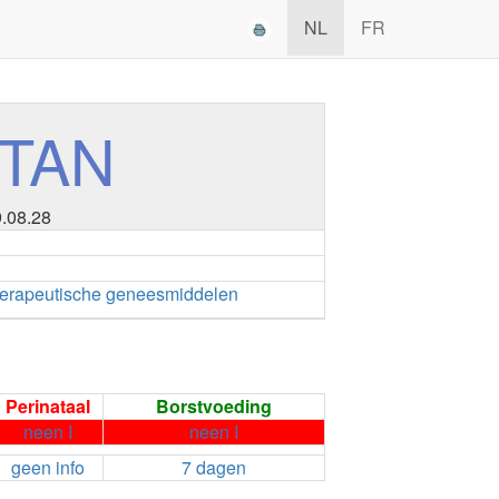
NL
FR
TAN
9.08.28
erapeutische geneesmiddelen
Perinataal
Borstvoeding
neen I
neen I
geen info
7 dagen