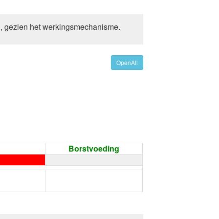
g, gezien het werkingsmechanisme.
OpenAll
Borstvoeding
←
Condoom gebruiken /
Onthouding