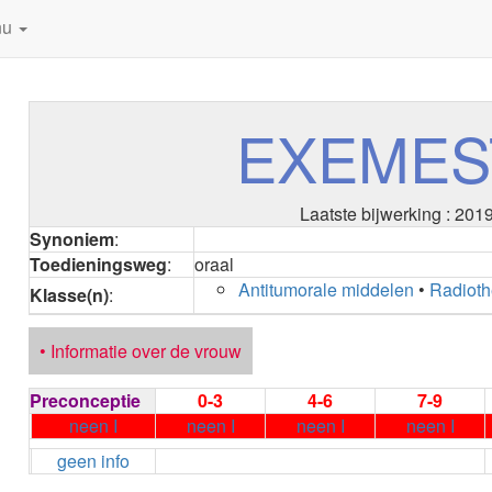
nu
EXEMES
Laatste bijwerking : 201
Synoniem
:
Toedieningsweg
:
oraal
Antitumorale middelen
•
Radioth
Klasse(n)
:
• Informatie over de vrouw
Preconceptie
0-3
4-6
7-9
neen I
neen I
neen I
neen I
geen info