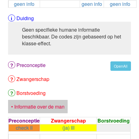
geen info
geen info
geen info
ALEMTUZUMAB
ALENDRONAAT
ALENDRONAAT/VIT D3
Duiding
ALENDRONAAT / VITAMINE D3 / CACO3
Geen specifieke humane informatie
ALFA-1-PROTEINASEREMMER humaan
beschikbaar. De codes zijn gebaseerd op het
ALFENTANYL HCl
klasse-effect.
ALFUZOSINE
ALGELDRAAT
ALGELDRAAT / MAGNESIUM HYDROXYDE
Preconceptie
ALGINAAT Na / BICARBONAAT Na
OpenAll
ALGINAAT Na / Na BICARBONAAT / CALCIUM
Zwangerschap
CARBONAAT
ALGINEZUUR
ALGLUCOSIDASE alfa
Borstvoeding
ALIROCUMAB
ALITRETINOINE
• Informatie over de man
ALIZAPRIDE
ALLOPURINOL
Preconceptie
Zwangerschap
Borstvoeding
ALMOTRIPTAN
check II
(ja) III
ALOGLIPTINE benzoaat
←
Condoom