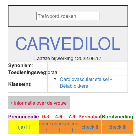
METHENAMINE
ADALIMUMAB
ADAPALEEN
ADAPALEEN / BENZOYLPEROXIDE
ADEFOVIR
CARVEDILOL
ADENOSINE
AESCINE
AESCINE+DIETHYLAMINE salicylaat
Laatste bijwerking : 2022.06.17
AFATINIB
Synoniem
:
AFLIBERCEPT parenteraal
Toedieningsweg
:
oraal
AFLIBERCEPT intravitreaal
Cardiovasculair stelsel
•
AGALSIDASE alfa
Klasse(n)
:
Bètablokkers
AGALSIDASE bèta
AGOMELATINE
ALBIGLUTIDE
• Informatie over de vrouw
ALBUTREPENONACOG ALFA
Stollingsfactor IX; Factor IX
Preconceptie
0-3
4-6
7-9
Perinataal
Borstvoeding
ALCOHOL
check
check
check
ETHANOL
(ja) III
check II
check III
II
II
II
ALECTINIB