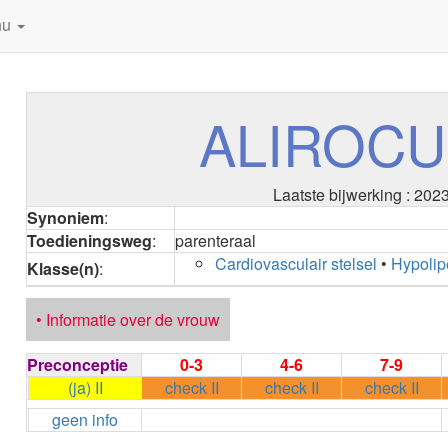
nu
ALIROC
Laatste bijwerking : 202
Synoniem
:
Toedieningsweg
:
parenteraal
Cardiovasculair stelsel
•
Hypolip
Klasse(n)
:
• Informatie over de vrouw
Preconceptie
0-3
4-6
7-9
(ja) II
check II
check II
check II
geen info