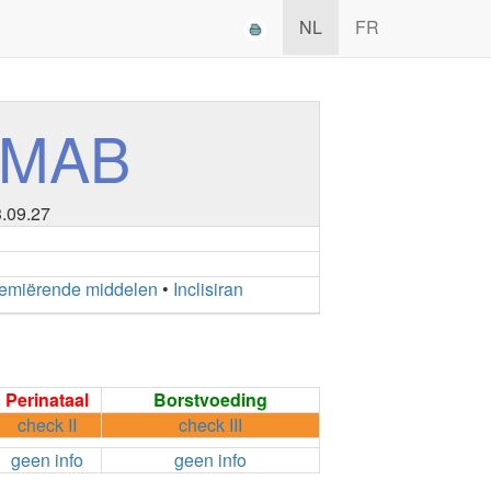
NL
FR
UMAB
3.09.27
emiërende middelen
•
Inclisiran
Perinataal
Borstvoeding
check II
check III
geen info
geen info