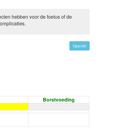
fecten hebben voor de foetus of de
omplicaties.
OpenAll
Borstvoeding
←
Condoom gebruiken /
Onthouding