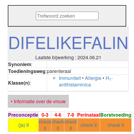
METHENAMINE
ADALIMUMAB
ADAPALEEN
ADAPALEEN / BENZOYLPEROXIDE
ADEFOVIR
DIFELIKEFALIN
ADENOSINE
AESCINE
AESCINE+DIETHYLAMINE salicylaat
Laatste bijwerking : 2024.06.21
AFATINIB
Synoniem
:
AFLIBERCEPT parenteraal
Toedieningsweg
:
parenteraal
AFLIBERCEPT intravitreaal
Immuniteit
•
Allergie
•
H
-
AGALSIDASE alfa
1
Klasse(n)
:
antihistaminica
AGALSIDASE bèta
AGOMELATINE
ALBIGLUTIDE
• Informatie over de vrouw
ALBUTREPENONACOG ALFA
Stollingsfactor IX; Factor IX
Preconceptie
0-3
4-6
7-9
Perinataal
Borstvoeding
ALCOHOL
check
check
check
ETHANOL
(ja) II
check II
check II
II
II
II
ALECTINIB