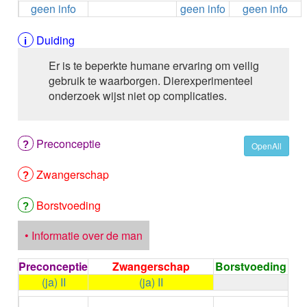
geen info
geen info
geen info
ALEMTUZUMAB
ALENDRONAAT
ALENDRONAAT/VIT D3
Duiding
ALENDRONAAT / VITAMINE D3 / CACO3
Er is te beperkte humane ervaring om veilig
ALFA-1-PROTEINASEREMMER humaan
gebruik te waarborgen. Dierexperimenteel
ALFENTANYL HCl
onderzoek wijst niet op complicaties.
ALFUZOSINE
ALGELDRAAT
ALGELDRAAT / MAGNESIUM HYDROXYDE
Preconceptie
ALGINAAT Na / BICARBONAAT Na
OpenAll
ALGINAAT Na / Na BICARBONAAT / CALCIUM
Zwangerschap
CARBONAAT
ALGINEZUUR
ALGLUCOSIDASE alfa
Borstvoeding
ALIROCUMAB
ALITRETINOINE
• Informatie over de man
ALIZAPRIDE
ALLOPURINOL
Preconceptie
Zwangerschap
Borstvoeding
ALMOTRIPTAN
(ja) II
(ja) II
ALOGLIPTINE benzoaat
←
Condoom