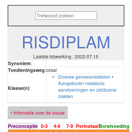
METHENAMINE
ADALIMUMAB
ADAPALEEN
ADAPALEEN / BENZOYLPEROXIDE
ADEFOVIR
RISDIPLAM
ADENOSINE
AESCINE
AESCINE+DIETHYLAMINE salicylaat
Laatste bijwerking : 2022.07.15
AFATINIB
Synoniem
:
AFLIBERCEPT intravitreaal
Toedieningsweg
:
oraal
AFLIBERCEPT parenteraal
Diverse geneesmiddelen
•
AGALSIDASE alfa
Aangeboren metabole
AGALSIDASE bèta
Klasse(n)
:
aandoeningen en zeldzame
AGOMELATINE
ziekten
ALBIGLUTIDE
ALBUTREPENONACOG ALFA
Stollingsfactor IX; Factor IX
• Informatie over de vrouw
ALCOHOL
ETHANOL
Preconceptie
0-3
4-6
7-9
Perinataal
Borstvoeding
ALECTINIB