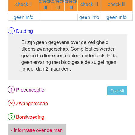
check
check
check
ALEMTUZUMAB
check II
check III
check III
III
III
III
ALENDRONAAT
geen info
geen info
geen info
ALENDRONAAT/VIT D3
ALENDRONAAT / VITAMINE D3 / CACO3
ALFA-1-PROTEINASEREMMER humaan
Duiding
ALFENTANYL HCl
Er zijn geen gegevens over de veiligheid
ALFUZOSINE
tijdens zwangerschap. Complicaties werden
ALGELDRAAT
gezien in dierexperimenteel onderzoek. Er is
ALGELDRAAT / MAGNESIUM HYDROXYDE
geen ervaring met blootgestelde zuigelingen
ALGINAAT Na / BICARBONAAT Na
jonger dan 2 maanden.
ALGINAAT Na / Na BICARBONAAT / CALCIUM
CARBONAAT
ALGINEZUUR
Preconceptie
ALGLUCOSIDASE alfa
OpenAll
ALIROCUMAB
Zwangerschap
ALITRETINOINE
ALIZAPRIDE
ALLOPURINOL
Borstvoeding
ALMOTRIPTAN
ALOGLIPTINE benzoaat
• Informatie over de man