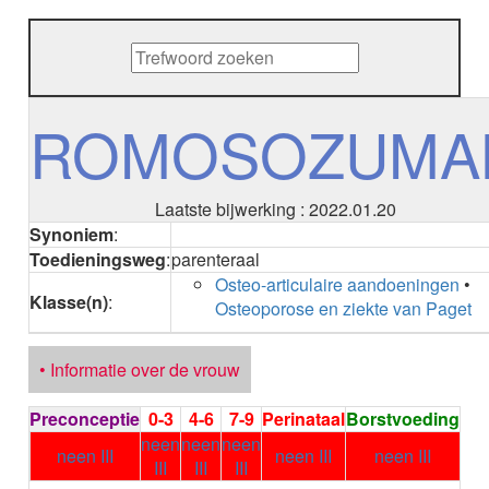
METHENAMINE
ADALIMUMAB
ADAPALEEN
ADAPALEEN / BENZOYLPEROXIDE
ADEFOVIR
ROMOSOZUMA
ADENOSINE
AESCINE
AESCINE+DIETHYLAMINE salicylaat
Laatste bijwerking : 2022.01.20
AFATINIB
Synoniem
:
AFLIBERCEPT intravitreaal
Toedieningsweg
:
parenteraal
AFLIBERCEPT parenteraal
Osteo-articulaire aandoeningen
•
AGALSIDASE alfa
Klasse(n)
:
Osteoporose en ziekte van Paget
AGALSIDASE bèta
AGOMELATINE
ALBIGLUTIDE
• Informatie over de vrouw
ALBUTREPENONACOG ALFA
Stollingsfactor IX; Factor IX
Preconceptie
0-3
4-6
7-9
Perinataal
Borstvoeding
ALCOHOL
neen
neen
neen
ETHANOL
neen III
neen III
neen III
III
III
III
ALECTINIB