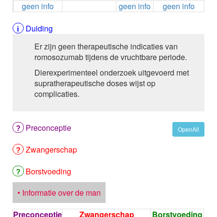
geen info
geen info
geen info
ALEMTUZUMAB
ALENDRONAAT
ALENDRONAAT/VIT D3
Duiding
ALENDRONAAT / VITAMINE D3 / CACO3
Er zijn geen therapeutische indicaties van
ALFA-1-PROTEINASEREMMER humaan
romosozumab tijdens de vruchtbare periode.
ALFENTANYL HCl
ALFUZOSINE
Dierexperimenteel onderzoek uitgevoerd met
ALGELDRAAT
supratherapeutische doses wijst op
ALGELDRAAT / MAGNESIUM HYDROXYDE
complicaties.
ALGINAAT Na / BICARBONAAT Na
ALGINAAT Na / Na BICARBONAAT / CALCIUM
CARBONAAT
Preconceptie
OpenAll
ALGINEZUUR
ALGLUCOSIDASE alfa
Zwangerschap
ALIROCUMAB
ALITRETINOINE
Borstvoeding
ALIZAPRIDE
ALLOPURINOL
• Informatie over de man
ALMOTRIPTAN
ALOGLIPTINE benzoaat
Preconceptie
Zwangerschap
Borstvoeding