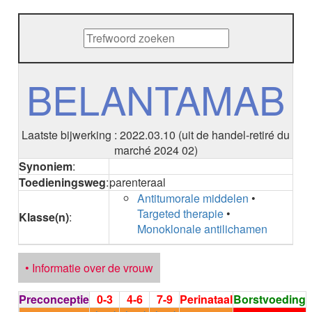
METHENAMINE
ADALIMUMAB
ADAPALEEN
ADAPALEEN / BENZOYLPEROXIDE
ADEFOVIR
BELANTAMAB
ADENOSINE
AESCINE
AESCINE+DIETHYLAMINE salicylaat
Laatste bijwerking : 2022.03.10 (uit de handel-retiré du
AFATINIB
marché 2024 02)
AFLIBERCEPT intravitreaal
Synoniem
:
AFLIBERCEPT parenteraal
Toedieningsweg
:
parenteraal
AGALSIDASE alfa
Antitumorale middelen
•
AGALSIDASE bèta
Targeted therapie
•
AGOMELATINE
Klasse(n)
:
Monoklonale antilichamen
ALBIGLUTIDE
ALBUTREPENONACOG ALFA
Stollingsfactor IX; Factor IX
• Informatie over de vrouw
ALCOHOL
ETHANOL
Preconceptie
0-3
4-6
7-9
Perinataal
Borstvoeding
ALECTINIB