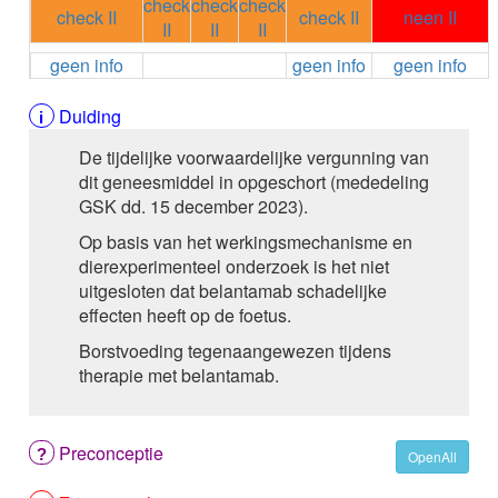
check
check
check
ALEMTUZUMAB
check II
check II
neen II
II
II
II
ALENDRONAAT
ALENDRONAAT/VIT D3
geen info
geen info
geen info
ALENDRONAAT / VITAMINE D3 / CACO3
ALFA-1-PROTEINASEREMMER humaan
Duiding
ALFENTANYL HCl
De tijdelijke voorwaardelijke vergunning van
ALFUZOSINE
dit geneesmiddel in opgeschort (mededeling
ALGELDRAAT
GSK dd. 15 december 2023).
ALGELDRAAT / MAGNESIUM HYDROXYDE
ALGINAAT Na / BICARBONAAT Na
Op basis van het werkingsmechanisme en
ALGINAAT Na / Na BICARBONAAT / CALCIUM
dierexperimenteel onderzoek is het niet
CARBONAAT
uitgesloten dat belantamab schadelijke
ALGINEZUUR
effecten heeft op de foetus.
ALGLUCOSIDASE alfa
Borstvoeding tegenaangewezen tijdens
ALIROCUMAB
therapie met belantamab.
ALITRETINOINE
ALIZAPRIDE
ALLOPURINOL
Preconceptie
ALMOTRIPTAN
OpenAll
ALOGLIPTINE benzoaat