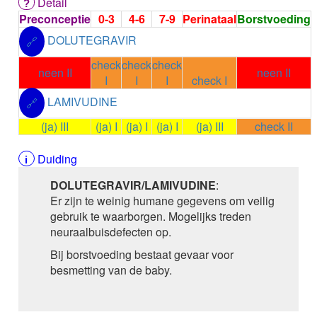
Detail
ALEMTUZUMAB
Preconceptie
0-3
4-6
7-9
Perinataal
Borstvoeding
ALENDRONAAT
DOLUTEGRAVIR
ALENDRONAAT/VIT D3
🔗
ALENDRONAAT / VITAMINE D3 / CACO3
check
check
check
ALFA-1-PROTEINASEREMMER humaan
neen II
neen II
I
I
I
check I
ALFENTANYL HCl
LAMIVUDINE
ALFUZOSINE
🔗
ALGELDRAAT
(ja) III
(ja) I
(ja) I
(ja) I
(ja) III
check II
ALGELDRAAT / MAGNESIUM HYDROXYDE
ALGINAAT Na / BICARBONAAT Na
Duiding
ALGINAAT Na / Na BICARBONAAT / CALCIUM
CARBONAAT
DOLUTEGRAVIR/LAMIVUDINE
:
ALGINEZUUR
Er zijn te weinig humane gegevens om veilig
ALGLUCOSIDASE alfa
gebruik te waarborgen. Mogelijks treden
ALIROCUMAB
neuraalbuisdefecten op.
ALITRETINOINE
Bij borstvoeding bestaat gevaar voor
ALIZAPRIDE
besmetting van de baby.
ALLOPURINOL
ALMOTRIPTAN
ALOGLIPTINE benzoaat