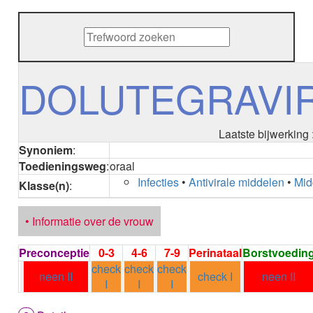
METHENAMINE
ADALIMUMAB
ADAPALEEN
ADAPALEEN / BENZOYLPEROXIDE
ADEFOVIR
DOLUTEGRAVIR
ADENOSINE
AESCINE
AESCINE+DIETHYLAMINE salicylaat
Laatste bijwerking
AFATINIB
Synoniem
:
AFLIBERCEPT parenteraal
Toedieningsweg
:
oraal
AFLIBERCEPT intravitreaal
Infecties
•
Antivirale middelen
•
Mid
AGALSIDASE alfa
Klasse(n)
:
AGALSIDASE bèta
AGOMELATINE
• Informatie over de vrouw
ALBIGLUTIDE
ALBUTREPENONACOG ALFA
Preconceptie
0-3
4-6
7-9
Perinataal
Borstvoedin
Stollingsfactor IX; Factor IX
check
check
check
ALCOHOL
neen II
check I
neen II
I
I
I
ETHANOL
ALECTINIB