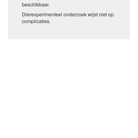
beschikbaar.
AMISULPRIDE
AMITRIPTYLINE
Dierexperimenteel onderzoek wijst niet op
AMIVANTAMAB
complicaties.
AMLODIPINE
AMLODIPINE / VALSARTAN /
HYDROCHLOORTHIAZIDE
AMOROLFINE
AMOXICILLINE
AMOXICILLINE / CLAVULAANZUUR
AMSACRINE
AMYL-M-CRESOL+DICHLOORBENZYLALCOHOL
AMYL-M-CRESOL+DICHLOORBENZYLALCOHOL /
LIDOCAINE bucco-faryngeaal
AMYL-M-CRESOL+DICHLOORBENZYLALCOHOL /
LIDOCAINE buccaal
ANAGRELIDE
ANAKINRA
ANASTROZOL
ANDEXANET alfa
ANETHOLTRITHION