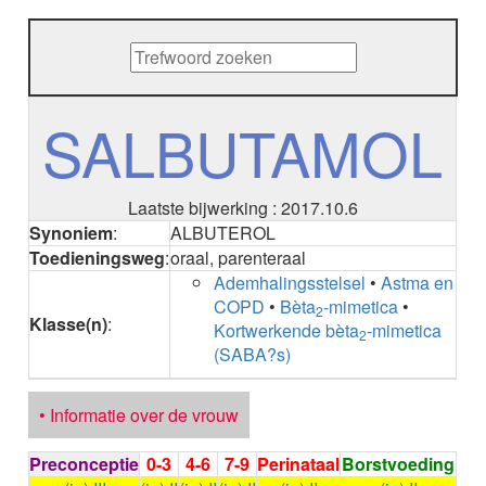
METHENAMINE
ADALIMUMAB
ADAPALEEN
ADAPALEEN / BENZOYLPEROXIDE
ADEFOVIR
SALBUTAMOL
ADENOSINE
AESCINE
AESCINE+DIETHYLAMINE salicylaat
Laatste bijwerking : 2017.10.6
AFATINIB
Synoniem
:
ALBUTEROL
AFLIBERCEPT parenteraal
Toedieningsweg
:
oraal, parenteraal
AFLIBERCEPT intravitreaal
Ademhalingsstelsel
•
Astma en
AGALSIDASE alfa
COPD
•
Bèta
-mimetica
•
AGALSIDASE bèta
2
Klasse(n)
:
Kortwerkende bèta
-mimetica
AGOMELATINE
2
(SABA?s)
ALBIGLUTIDE
ALBUTREPENONACOG ALFA
Stollingsfactor IX; Factor IX
• Informatie over de vrouw
ALCOHOL
ETHANOL
Preconceptie
0-3
4-6
7-9
Perinataal
Borstvoeding
ALECTINIB