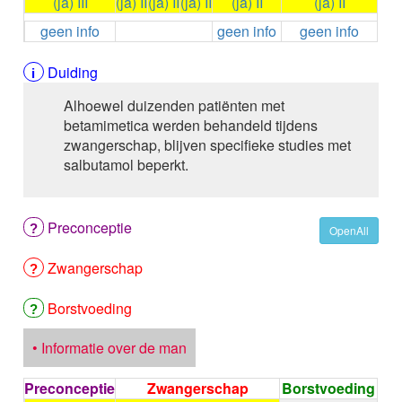
(ja) III
(ja) II
(ja) II
(ja) II
(ja) II
(ja) II
ALEMTUZUMAB
geen info
geen info
geen info
ALENDRONAAT
ALENDRONAAT/VIT D3
ALENDRONAAT / VITAMINE D3 / CACO3
Duiding
ALFA-1-PROTEINASEREMMER humaan
Alhoewel duizenden patiënten met
ALFENTANYL HCl
betamimetica werden behandeld tijdens
ALFUZOSINE
zwangerschap, blijven specifieke studies met
ALGELDRAAT
salbutamol beperkt.
ALGELDRAAT / MAGNESIUM HYDROXYDE
ALGINAAT Na / BICARBONAAT Na
ALGINAAT Na / Na BICARBONAAT / CALCIUM
Preconceptie
CARBONAAT
OpenAll
ALGINEZUUR
Zwangerschap
ALGLUCOSIDASE alfa
ALIROCUMAB
ALITRETINOINE
Borstvoeding
ALIZAPRIDE
ALLOPURINOL
• Informatie over de man
ALMOTRIPTAN
ALOGLIPTINE benzoaat
Preconceptie
Zwangerschap
Borstvoeding