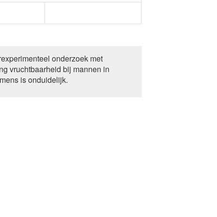
←
Condoom gebruiken /
Onthouding
rexperimenteel onderzoek met
ing vruchtbaarheid bij mannen in
mens is onduidelijk.