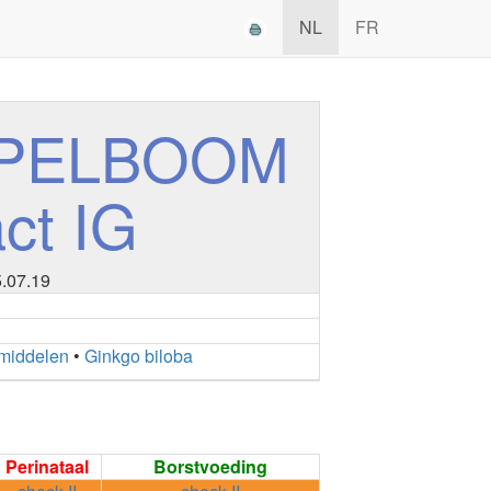
NL
FR
MPELBOOM
act IG
5.07.19
rmiddelen
•
Ginkgo biloba
Perinataal
Borstvoeding