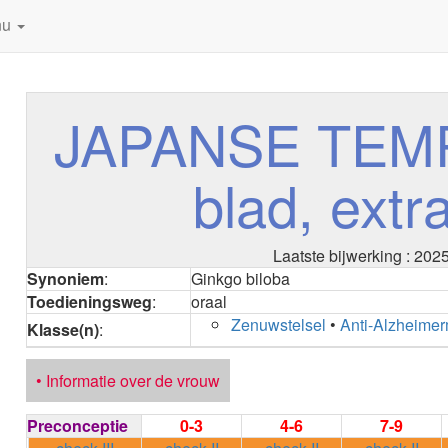
nu
JAPANSE TE
blad, extr
Laatste bijwerking : 202
Synoniem
:
Ginkgo biloba
Toedieningsweg
:
oraal
Zenuwstelsel
•
Anti-Alzheime
Klasse(n)
:
• Informatie over de vrouw
Preconceptie
0-3
4-6
7-9