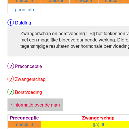
check III
check II
check II
check II
geen info
Duiding
Zwangerschap en borstvoeding : Bij het toekennen 
met een mogelijke bloedverdunnende werking. Diere
tegenstrijdige resultaten over hormonale beïnvloedin
Preconceptie
Zwangerschap
Borstvoeding
• Informatie over de man
Preconceptie
Zwangerschap
check III
(ja) III