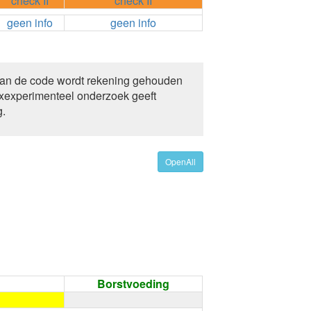
check II
check II
geen info
geen info
van de code wordt rekening gehouden
xexperimenteel onderzoek geeft
g.
OpenAll
Borstvoeding