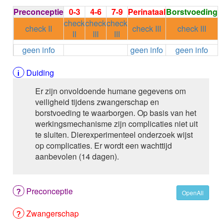
ALEMTUZUMAB
Preconceptie
0-3
4-6
7-9
Perinataal
Borstvoeding
ALENDRONAAT
check
check
check
ALENDRONAAT/VIT D3
check II
check III
check III
II
III
III
ALENDRONAAT / VITAMINE D3 / CACO3
geen info
geen info
geen info
ALFA-1-PROTEINASEREMMER humaan
ALFENTANYL HCl
ALFUZOSINE
Duiding
ALGELDRAAT
Er zijn onvoldoende humane gegevens om
ALGELDRAAT / MAGNESIUM HYDROXYDE
veiligheid tijdens zwangerschap en
ALGINAAT Na / BICARBONAAT Na
borstvoeding te waarborgen. Op basis van het
ALGINAAT Na / Na BICARBONAAT / CALCIUM
werkingsmechanisme zijn complicaties niet uit
CARBONAAT
te sluiten. Dierexperimenteel onderzoek wijst
ALGINEZUUR
op complicaties. Er wordt een wachttijd
ALGLUCOSIDASE alfa
aanbevolen (14 dagen).
ALIROCUMAB
ALITRETINOINE
ALIZAPRIDE
Preconceptie
ALLOPURINOL
OpenAll
ALMOTRIPTAN
Zwangerschap
ALOGLIPTINE benzoaat