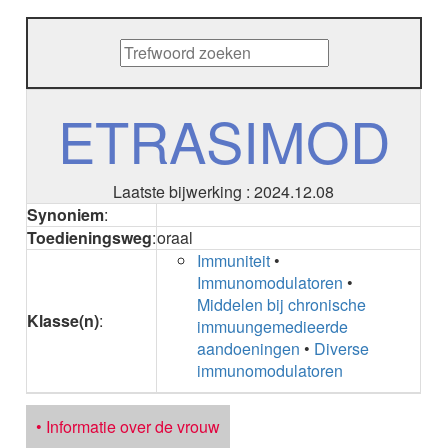
METHENAMINE
ADALIMUMAB
ADAPALEEN
ADAPALEEN / BENZOYLPEROXIDE
ADEFOVIR
ETRASIMOD
ADENOSINE
AESCINE
AESCINE+DIETHYLAMINE salicylaat
Laatste bijwerking : 2024.12.08
AFATINIB
Synoniem
:
AFLIBERCEPT intravitreaal
Toedieningsweg
:
oraal
AFLIBERCEPT parenteraal
Immuniteit
•
AGALSIDASE alfa
Immunomodulatoren
•
AGALSIDASE bèta
Middelen bij chronische
AGOMELATINE
Klasse(n)
:
immuungemedieerde
ALBIGLUTIDE
aandoeningen
•
Diverse
ALBUTREPENONACOG ALFA
immunomodulatoren
Stollingsfactor IX; Factor IX
ALCOHOL
ETHANOL
• Informatie over de vrouw
ALECTINIB