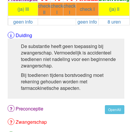
ALEMTUZUMAB
check
check
check
(ja) III
check I
(ja) II
ALENDRONAAT
II
I
I
ALENDRONAAT/VIT D3
geen info
geen info
8 uren
ALENDRONAAT / VITAMINE D3 / CACO3
ALFA-1-PROTEINASEREMMER humaan
Duiding
ALFENTANYL HCl
ALFUZOSINE
De substantie heeft geen toepassing bij
ALGELDRAAT
zwangerschap. Vermoedelijk is accidenteel
ALGELDRAAT / MAGNESIUM HYDROXYDE
toedienen niet nadeling voor een beginnende
ALGINAAT Na / BICARBONAAT Na
zwangerschap.
ALGINAAT Na / Na BICARBONAAT / CALCIUM
Bij toedienen tijdens borstvoeding moet
CARBONAAT
rekening gehouden worden met
ALGINEZUUR
farmacokinetische aspecten.
ALGLUCOSIDASE alfa
ALIROCUMAB
ALITRETINOINE
ALIZAPRIDE
Preconceptie
OpenAll
ALLOPURINOL
ALMOTRIPTAN
Zwangerschap
ALOGLIPTINE benzoaat