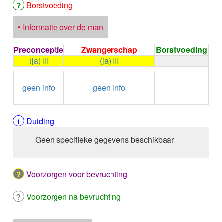
ALPELISIB
Borstvoeding
ALPRAZOLAM
ALPROSTADIL
• Informatie over de man
ALPROSTADIL IV
ALTEPLASE
Preconceptie
Zwangerschap
Borstvoeding
ALTIZIDE
(ja) III
(ja) III
ALUMINIUM HYDROXIDE
←
Condoom
ALUMINIUM OXIDE
geen info
geen info
gebruiken /
ALUMINIUM OXIDE / MAGNESIUM HYDROXYDE
Onthouding
ALVERINE citraat
ALVERINE/SIMETICON
Duiding
AMBRISENTAN
AMBROXOL HCl oraal
Geen specifieke gegevens beschikbaar
AMBROXOL HCl buccaal
AMFOTERICINE B
AMIKACINE parenteraal
Voorzorgen voor bevruchting
AMIKACINE inhalatie
AMILORIDE
Voorzorgen na bevruchting
AMINOLEVULINEZUUR
5-Aminolevulinezuur
AMIODARON HCl