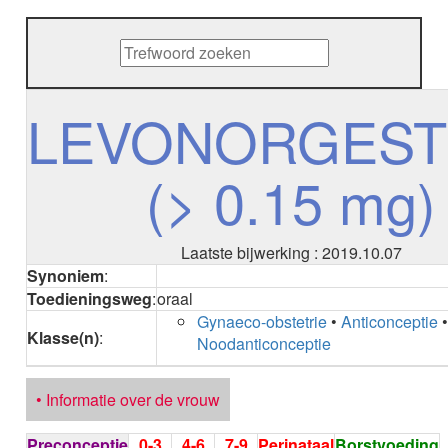
METHENAMINE
ADALIMUMAB
ADAPALEEN
ADAPALEEN / BENZOYLPEROXIDE
ADEFOVIR
LEVONORGEST
ADENOSINE
AESCINE
(> 0.15 mg)
AESCINE+DIETHYLAMINE salicylaat
AFATINIB
AFLIBERCEPT parenteraal
AFLIBERCEPT intravitreaal
Laatste bijwerking : 2019.10.07
AGALSIDASE alfa
Synoniem
:
AGALSIDASE bèta
Toedieningsweg
:
oraal
AGOMELATINE
Gynaeco-obstetrie
•
Anticonceptie
ALBIGLUTIDE
Klasse(n)
:
Noodanticonceptie
ALBUTREPENONACOG ALFA
Stollingsfactor IX; Factor IX
ALCOHOL
• Informatie over de vrouw
ETHANOL
ALECTINIB
Preconceptie
0-3
4-6
7-9
Perinataal
Borstvoeding