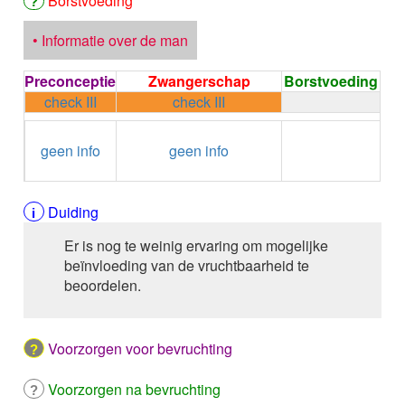
Borstvoeding
ALPELISIB
ALPRAZOLAM
• Informatie over de man
ALPROSTADIL
ALPROSTADIL IV
Preconceptie
Zwangerschap
Borstvoeding
ALTEPLASE
check III
check III
ALTIZIDE
ALUMINIUM HYDROXIDE
←
Condoom
ALUMINIUM OXIDE
geen info
geen info
gebruiken /
ALUMINIUM OXIDE / MAGNESIUM HYDROXYDE
Onthouding
ALVERINE citraat
ALVERINE/SIMETICON
Duiding
AMBRISENTAN
AMBROXOL HCl oraal
Er is nog te weinig ervaring om mogelijke
AMBROXOL HCl buccaal
beïnvloeding van de vruchtbaarheid te
AMFOTERICINE B
beoordelen.
AMIKACINE parenteraal
AMIKACINE inhalatie
AMILORIDE
Voorzorgen voor bevruchting
AMINOLEVULINEZUUR
5-Aminolevulinezuur
Voorzorgen na bevruchting
AMIODARON HCl