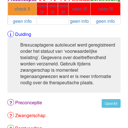
ALEMTUZUMAB
neen
neen
neen
check II
neen III
neen III
ALENDRONAAT
III
III
III
ALENDRONAAT/VIT D3
geen info
geen info
geen info
ALENDRONAAT / VITAMINE D3 / CACO3
ALFA-1-PROTEINASEREMMER humaan
Duiding
ALFENTANYL HCl
ALFUZOSINE
Brexucaptagene autoleucel werd geregistreerd
ALGELDRAAT
onder het statuut van ‘voorwaardelijke
ALGELDRAAT / MAGNESIUM HYDROXYDE
toelating’. Gegevens over doeltreffendheid
ALGINAAT Na / BICARBONAAT Na
worden verzameld. Gebruik tijdens
ALGINAAT Na / Na BICARBONAAT / CALCIUM
zwangerschap is momenteel
CARBONAAT
tegenaangewezen want er is meer informatie
ALGINEZUUR
nodig over de therapeutische plaats.
ALGLUCOSIDASE alfa
ALIROCUMAB
ALITRETINOINE
Preconceptie
OpenAll
ALIZAPRIDE
ALLOPURINOL
Zwangerschap
ALMOTRIPTAN
ALOGLIPTINE benzoaat