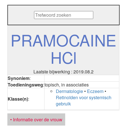
METHENAMINE
ADALIMUMAB
ADAPALEEN
ADAPALEEN / BENZOYLPEROXIDE
ADEFOVIR
PRAMOCAINE
ADENOSINE
AESCINE
HCl
AESCINE+DIETHYLAMINE salicylaat
AFATINIB
AFLIBERCEPT parenteraal
AFLIBERCEPT intravitreaal
Laatste bijwerking : 2019.08.2
AGALSIDASE alfa
Synoniem
:
AGALSIDASE bèta
Toedieningsweg
:
topisch, in associaties
AGOMELATINE
Dermatologie
•
Eczeem
•
ALBIGLUTIDE
Retinoïden voor systemisch
Klasse(n)
:
ALBUTREPENONACOG ALFA
gebruik
Stollingsfactor IX; Factor IX
ALCOHOL
ETHANOL
• Informatie over de vrouw
ALECTINIB