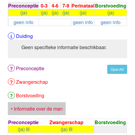
ALEMTUZUMAB
Preconceptie
0-3
4-6
7-9
Perinataal
Borstvoeding
ALENDRONAAT
(ja)
(ja)
(ja)
(ja)
(ja)
(ja)
ALENDRONAAT/VIT D3
geen info
geen info
geen info
ALENDRONAAT / VITAMINE D3 / CACO3
ALFA-1-PROTEINASEREMMER humaan
Duiding
ALFENTANYL HCl
ALFUZOSINE
Geen specifieke informatie beschikbaar.
ALGELDRAAT
ALGELDRAAT / MAGNESIUM HYDROXYDE
ALGINAAT Na / BICARBONAAT Na
Preconceptie
OpenAll
ALGINAAT Na / Na BICARBONAAT / CALCIUM
CARBONAAT
Zwangerschap
ALGINEZUUR
ALGLUCOSIDASE alfa
Borstvoeding
ALIROCUMAB
ALITRETINOINE
• Informatie over de man
ALIZAPRIDE
ALLOPURINOL
Preconceptie
Zwangerschap
Borstvoeding
ALMOTRIPTAN
(ja) III
(ja) III
ALOGLIPTINE benzoaat