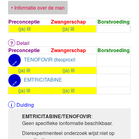
ALPELISIB
• Informatie over de man
ALPRAZOLAM
ALPROSTADIL
Preconceptie
Zwangerschap
Borstvoeding
ALPROSTADIL IV
(ja) III
(ja) III
ALTEPLASE
ALTIZIDE
ALUMINIUM HYDROXIDE
Detail
ALUMINIUM OXIDE
Preconceptie
Zwangerschap
Borstvoeding
ALUMINIUM OXIDE / MAGNESIUM HYDROXYDE
TENOFOVIR disoproxil
ALVERINE citraat
🔗
ALVERINE/SIMETICON
(ja) III
(ja) III
AMBRISENTAN
EMTRICITABINE
🔗
AMBROXOL HCl oraal
AMBROXOL HCl buccaal
(ja) III
(ja) III
AMFOTERICINE B
AMIKACINE inhalatie
Duiding
AMIKACINE parenteraal
EMTRICITABINE/TENOFOVIR
:
AMILORIDE
Geen specifieke ionformatie beschikbaar.
AMINOLEVULINEZUUR
5-Aminolevulinezuur
Dierexperimenteel onderzoek wijst niet op
AMIODARON HCl