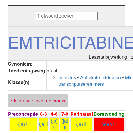
METHENAMINE
ADALIMUMAB
ADAPALEEN
ADAPALEEN / BENZOYLPEROXIDE
ADEFOVIR
EMTRICITABIN
ADENOSINE
AESCINE
AESCINE+DIETHYLAMINE salicylaat
Laatste bijwerking :
AFATINIB
Synoniem
:
AFLIBERCEPT intravitreaal
Toedieningsweg
:
oraal
AFLIBERCEPT parenteraal
Infecties
•
Antivirale middelen
•
Mid
AGALSIDASE alfa
Klasse(n)
:
transcriptaseremmers
AGALSIDASE bèta
AGOMELATINE
ALBIGLUTIDE
• Informatie over de vrouw
ALBUTREPENONACOG ALFA
Stollingsfactor IX; Factor IX
Preconceptie
0-3
4-6
7-9
Perinataal
Borstvoeding
ALCOHOL
(ja)
(ja)
ETHANOL
(ja) III
(ja) I
(ja) III
neen III
II
II
ALECTINIB