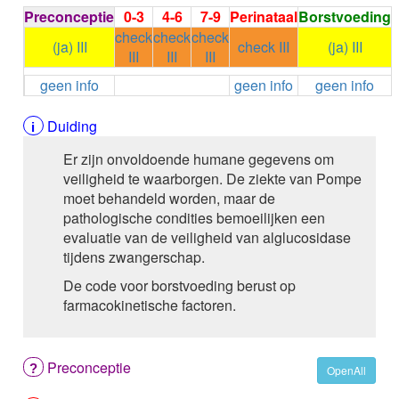
ALEMTUZUMAB
Preconceptie
0-3
4-6
7-9
Perinataal
Borstvoeding
ALENDRONAAT
check
check
check
(ja) III
check III
(ja) III
ALENDRONAAT/VIT D3
III
III
III
ALENDRONAAT / VITAMINE D3 / CACO3
geen info
geen info
geen info
ALFA-1-PROTEINASEREMMER humaan
ALFENTANYL HCl
Duiding
ALFUZOSINE
ALGELDRAAT
Er zijn onvoldoende humane gegevens om
ALGELDRAAT / MAGNESIUM HYDROXYDE
veiligheid te waarborgen. De ziekte van Pompe
ALGINAAT Na / BICARBONAAT Na
moet behandeld worden, maar de
ALGINAAT Na / Na BICARBONAAT / CALCIUM
pathologische condities bemoeilijken een
CARBONAAT
evaluatie van de veiligheid van alglucosidase
ALGINEZUUR
tijdens zwangerschap.
ALGLUCOSIDASE alfa
De code voor borstvoeding berust op
ALIROCUMAB
farmacokinetische factoren.
ALITRETINOINE
ALIZAPRIDE
ALLOPURINOL
ALMOTRIPTAN
Preconceptie
OpenAll
ALOGLIPTINE benzoaat