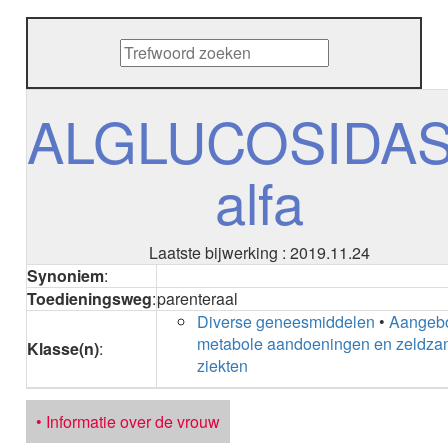
METHENAMINE
ADALIMUMAB
ADAPALEEN
ADAPALEEN / BENZOYLPEROXIDE
ADEFOVIR
ALGLUCOSIDA
ADENOSINE
AESCINE
alfa
AESCINE+DIETHYLAMINE salicylaat
AFATINIB
AFLIBERCEPT parenteraal
AFLIBERCEPT intravitreaal
Laatste bijwerking : 2019.11.24
AGALSIDASE alfa
Synoniem
:
AGALSIDASE bèta
Toedieningsweg
:
parenteraal
AGOMELATINE
Diverse geneesmiddelen
•
Aangeb
ALBIGLUTIDE
metabole aandoeningen en zeldz
Klasse(n)
:
ALBUTREPENONACOG ALFA
ziekten
Stollingsfactor IX; Factor IX
ALCOHOL
ETHANOL
• Informatie over de vrouw
ALECTINIB