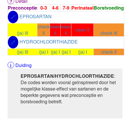
Detail
ALEMTUZUMAB
Preconceptie
0-3
4-6
7-9
Perinataal
Borstvoeding
ALENDRONAAT
EPROSARTAN
ALENDRONAAT/VIT D3
🔗
ALENDRONAAT / VITAMINE D3 / CACO3
check
neen
neen
ALFA-1-PROTEINASEREMMER humaan
neen II
(ja) III
II
II
II
check III
ALFENTANYL HCl
HYDROCHLOORTHIAZIDE
ALFUZOSINE
🔗
ALGELDRAAT
(ja) III
(ja) I
(ja) I
(ja) I
(ja) I
check II
ALGELDRAAT / MAGNESIUM HYDROXYDE
ALGINAAT Na / BICARBONAAT Na
Duiding
ALGINAAT Na / Na BICARBONAAT / CALCIUM
CARBONAAT
EPROSARTAN/HYDROCHLOORTHIAZIDE
:
ALGINEZUUR
De codes worden vooral geïnspireerd door het
ALGLUCOSIDASE alfa
mogelijke klasse-effect van sartanen en de
ALIROCUMAB
beperkte gegevens wat preconceptie en
ALITRETINOINE
borstvoeding betreft.
ALIZAPRIDE
ALLOPURINOL
ALMOTRIPTAN
ALOGLIPTINE benzoaat