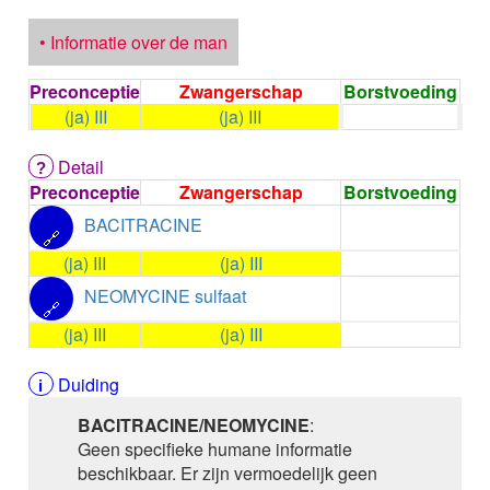
ALPELISIB
ALPRAZOLAM
• Informatie over de man
ALPROSTADIL
ALPROSTADIL IV
Preconceptie
Zwangerschap
Borstvoeding
ALTEPLASE
(ja) III
(ja) III
ALTIZIDE
ALUMINIUM HYDROXIDE
Detail
ALUMINIUM OXIDE
Preconceptie
Zwangerschap
Borstvoeding
ALUMINIUM OXIDE / MAGNESIUM HYDROXYDE
ALVERINE citraat
BACITRACINE
🔗
ALVERINE/SIMETICON
(ja) III
(ja) III
AMBRISENTAN
AMBROXOL HCl oraal
NEOMYCINE sulfaat
🔗
AMBROXOL HCl buccaal
(ja) III
(ja) III
AMFOTERICINE B
AMIKACINE inhalatie
Duiding
AMIKACINE parenteraal
AMILORIDE
BACITRACINE/NEOMYCINE
:
AMINOLEVULINEZUUR
Geen specifieke humane informatie
5-Aminolevulinezuur
beschikbaar. Er zijn vermoedelijk geen
AMIODARON HCl