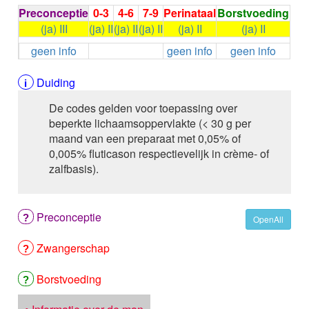
ALEMTUZUMAB
Preconceptie
0-3
4-6
7-9
Perinataal
Borstvoeding
ALENDRONAAT
(ja) III
(ja) II
(ja) II
(ja) II
(ja) II
(ja) II
ALENDRONAAT/VIT D3
geen info
geen info
geen info
ALENDRONAAT / VITAMINE D3 / CACO3
ALFA-1-PROTEINASEREMMER humaan
Duiding
ALFENTANYL HCl
ALFUZOSINE
De codes gelden voor toepassing over
ALGELDRAAT
beperkte lichaamsoppervlakte (< 30 g per
ALGELDRAAT / MAGNESIUM HYDROXYDE
maand van een preparaat met 0,05% of
ALGINAAT Na / BICARBONAAT Na
0,005% fluticason respectievelijk in crème- of
ALGINAAT Na / Na BICARBONAAT / CALCIUM
zalfbasis).
CARBONAAT
ALGINEZUUR
ALGLUCOSIDASE alfa
Preconceptie
OpenAll
ALIROCUMAB
ALITRETINOINE
Zwangerschap
ALIZAPRIDE
ALLOPURINOL
Borstvoeding
ALMOTRIPTAN
ALOGLIPTINE benzoaat