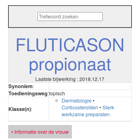
METHENAMINE
ADALIMUMAB
ADAPALEEN
ADAPALEEN / BENZOYLPEROXIDE
ADEFOVIR
FLUTICASON
ADENOSINE
AESCINE
propionaat
AESCINE+DIETHYLAMINE salicylaat
AFATINIB
AFLIBERCEPT intravitreaal
AFLIBERCEPT parenteraal
Laatste bijwerking : 2018.12.17
AGALSIDASE alfa
Synoniem
:
AGALSIDASE bèta
Toedieningsweg
:
topisch
AGOMELATINE
Dermatologie
•
ALBIGLUTIDE
Corticosteroïden
•
Sterk
Klasse(n)
:
ALBUTREPENONACOG ALFA
werkzame preparaten
Stollingsfactor IX; Factor IX
ALCOHOL
ETHANOL
• Informatie over de vrouw
ALECTINIB