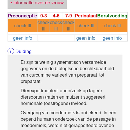
• Informatie over de vrouw
LAVENDEL bloem, vluc htige olie
LAVANDULA angustifolia
Preconceptie
0-3
4-6
7-9
Perinataal
Borstvoeding
LINDE ssp, gedroogde bloeiwijzen IG
check
check
check
(TILIA cordata - winterlinde
check III
check III
check III
III
III
III
TILIA platyphyllos - zomerlinde)
LINDESPINT, nebulisa at
geen info
geen info
geen info
TILIA ssp TILIA platyphyllos Scop. / TILIA cordata Mill.
L - Lindespint
Duiding
MARIADISTEL zaden, g estandaardiseerd ext ract IG
Silybum marianum L. Gaertn
Er zijn te weinig systematisch verzamelde
MEIDOORN eenstijlige , pdr en extract
gegevens en de biologische beschikbaarheid
Craetagus monogyna
van curcumine varieert van preparaat tot
OGENTROOST kruid in bloei, verdunde extr acten
preparaat.
Euphrasia officinalis L.
Dierexperimenteel onderzoek op lagere
PASSIEBLOEM bovengro ndse delen, ethanoli sch
diersoorten (ratten en muizen) suggereert
extract IG
hormonale (oestrogene) invloed.
Passiflora incarnata L.
Overgang via moedermelk is onbekend. In een
PEPERMUNT blad, vluc htige olie IG
beperkt humaan onderzoek van de passage in
Mentha x piperita L. aetheroleum
moedermelk, werd niet gerapporteerd over de
RABARBER wortel, eth anolisch extract UG