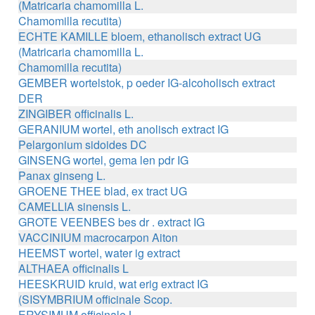
(Matricaria chamomilla L.
Chamomilla recutita)
ECHTE KAMILLE bloem, ethanolisch extract UG
(Matricaria chamomilla L.
Chamomilla recutita)
GEMBER wortelstok, p oeder IG-alcoholisch extract
DER
ZINGIBER officinalis L.
GERANIUM wortel, eth anolisch extract IG
Pelargonium sidoides DC
GINSENG wortel, gema len pdr IG
Panax ginseng L.
GROENE THEE blad, ex tract UG
CAMELLIA sinensis L.
GROTE VEENBES bes dr . extract IG
VACCINIUM macrocarpon Aiton
HEEMST wortel, water ig extract
ALTHAEA officinalis L
HEESKRUID kruid, wat erig extract IG
(SISYMBRIUM officinale Scop.
ERYSIMUM officinale L.