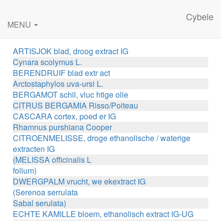
Cybele
MENU
ARTISJOK blad, droog extract IG
Cynara scolymus L.
BERENDRUIF blad extr act
Arctostaphylos uva-ursi L.
BERGAMOT schil, vluc htige olie
CITRUS BERGAMIA Risso/Poiteau
CASCARA cortex, poed er IG
Rhamnus purshiana Cooper
CITROENMELISSE, droge ethanolische / waterige
extracten IG
(MELISSA officinalis L
folium)
DWERGPALM vrucht, we ekextract IG
(Serenoa serrulata
Sabal serulata)
ECHTE KAMILLE bloem, ethanolisch extract IG-UG