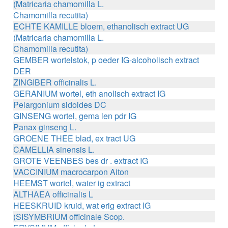
(Matricaria chamomilla L.
Chamomilla recutita)
ECHTE KAMILLE bloem, ethanolisch extract UG
(Matricaria chamomilla L.
Chamomilla recutita)
GEMBER wortelstok, p oeder IG-alcoholisch extract
DER
ZINGIBER officinalis L.
GERANIUM wortel, eth anolisch extract IG
Pelargonium sidoides DC
GINSENG wortel, gema len pdr IG
Panax ginseng L.
GROENE THEE blad, ex tract UG
CAMELLIA sinensis L.
GROTE VEENBES bes dr . extract IG
VACCINIUM macrocarpon Aiton
HEEMST wortel, water ig extract
ALTHAEA officinalis L
HEESKRUID kruid, wat erig extract IG
(SISYMBRIUM officinale Scop.
ERYSIMUM officinale L.