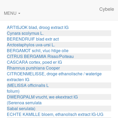
Cybele
MENU
ARTISJOK blad, droog extract IG
Cynara scolymus L.
BERENDRUIF blad extr act
Arctostaphylos uva-ursi L.
BERGAMOT schil, vluc htige olie
CITRUS BERGAMIA Risso/Poiteau
CASCARA cortex, poed er IG
Rhamnus purshiana Cooper
CITROENMELISSE, droge ethanolische / waterige
extracten IG
(MELISSA officinalis L
folium)
DWERGPALM vrucht, we ekextract IG
(Serenoa serrulata
Sabal serulata)
ECHTE KAMILLE bloem, ethanolisch extract IG-UG