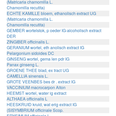
(Matricaria chamomilla L.
Chamomilla recutita)
ECHTE KAMILLE bloem, ethanolisch extract UG
(Matricaria chamomilla L.
Chamomilla recutita)
GEMBER wortelstok, p oeder IG-alcoholisch extract
DER
ZINGIBER officinalis L.
GERANIUM wortel, eth anolisch extract IG
Pelargonium sidoides DC
GINSENG wortel, gema len pdr IG
Panax ginseng L.
GROENE THEE blad, ex tract UG
CAMELLIA sinensis L.
GROTE VEENBES bes dr . extract IG
VACCINIUM macrocarpon Aiton
HEEMST wortel, water ig extract
ALTHAEA officinalis L
HEESKRUID kruid, wat erig extract IG
(SISYMBRIUM officinale Scop.
ERYSIMUM officinale L.