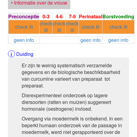
• Informatie over de vrouw
LAVENDEL bloem, vluc htige olie
LAVANDULA angustifolia
Preconceptie
0-3
4-6
7-9
Perinataal
Borstvoeding
LINDE ssp, gedroogde bloeiwijzen IG
check
check
check
(TILIA cordata - winterlinde
check III
check III
check III
III
III
III
TILIA platyphyllos - zomerlinde)
LINDESPINT, nebulisa at
geen info
geen info
geen info
TILIA ssp TILIA platyphyllos Scop. / TILIA cordata Mill.
L - Lindespint
Duiding
MARIADISTEL zaden, g estandaardiseerd ext ract IG
Silybum marianum L. Gaertn
Er zijn te weinig systematisch verzamelde
MEIDOORN eenstijlige , pdr en extract
gegevens en de biologische beschikbaarheid
Craetagus monogyna
van curcumine varieert van preparaat tot
OGENTROOST kruid in bloei, verdunde extr acten
preparaat.
Euphrasia officinalis L.
Dierexperimenteel onderzoek op lagere
PASSIEBLOEM bovengro ndse delen, ethanoli sch
diersoorten (ratten en muizen) suggereert
extract IG
hormonale (oestrogene) invloed.
Passiflora incarnata L.
Overgang via moedermelk is onbekend. In een
PEPERMUNT blad, vluc htige olie IG
beperkt humaan onderzoek van de passage in
Mentha x piperita L. aetheroleum
moedermelk, werd niet gerapporteerd over de
RABARBER wortel, eth anolisch extract UG