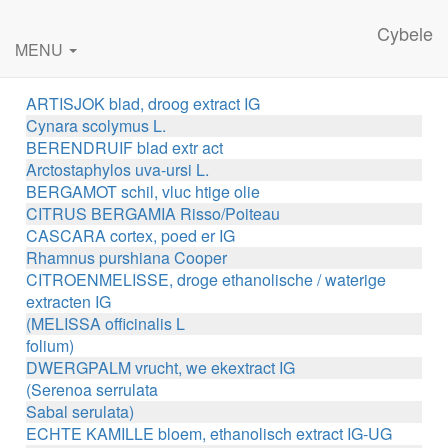
Cybele
MENU
ARTISJOK blad, droog extract IG
Cynara scolymus L.
BERENDRUIF blad extr act
Arctostaphylos uva-ursi L.
BERGAMOT schil, vluc htige olie
CITRUS BERGAMIA Risso/Poiteau
CASCARA cortex, poed er IG
Rhamnus purshiana Cooper
CITROENMELISSE, droge ethanolische / waterige
extracten IG
(MELISSA officinalis L
folium)
DWERGPALM vrucht, we ekextract IG
(Serenoa serrulata
Sabal serulata)
ECHTE KAMILLE bloem, ethanolisch extract IG-UG