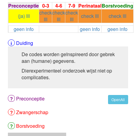
ALEMTUZUMAB
Preconceptie
0-3
4-6
7-9
Perinataal
Borstvoeding
ALENDRONAAT
check
check
check
(ja) III
check III
check III
ALENDRONAAT/VIT D3
III
III
III
ALENDRONAAT / VITAMINE D3 / CACO3
geen info
geen info
geen info
ALFA-1-PROTEINASEREMMER humaan
ALFENTANYL HCl
Duiding
ALFUZOSINE
ALGELDRAAT
De codes worden geïnspireerd door gebrek
ALGELDRAAT / MAGNESIUM HYDROXYDE
aan (humane) gegevens.
ALGINAAT Na / BICARBONAAT Na
Dierexperimenteel onderzoek wijst niet op
ALGINAAT Na / Na BICARBONAAT / CALCIUM
complicaties.
CARBONAAT
ALGINEZUUR
ALGLUCOSIDASE alfa
ALIROCUMAB
Preconceptie
OpenAll
ALITRETINOINE
ALIZAPRIDE
Zwangerschap
ALLOPURINOL
ALMOTRIPTAN
Borstvoeding
ALOGLIPTINE benzoaat