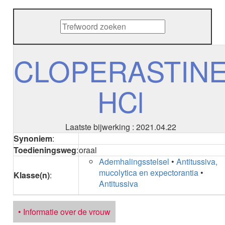
METHENAMINE
ADALIMUMAB
ADAPALEEN
ADAPALEEN / BENZOYLPEROXIDE
ADEFOVIR
CLOPERASTIN
ADENOSINE
AESCINE
HCl
AESCINE+DIETHYLAMINE salicylaat
AFATINIB
AFLIBERCEPT parenteraal
AFLIBERCEPT intravitreaal
Laatste bijwerking : 2021.04.22
AGALSIDASE alfa
Synoniem
:
AGALSIDASE bèta
Toedieningsweg
:
oraal
AGOMELATINE
Ademhalingsstelsel
•
Antitussiva,
ALBIGLUTIDE
mucolytica en expectorantia
•
Klasse(n)
:
ALBUTREPENONACOG ALFA
Antitussiva
Stollingsfactor IX; Factor IX
ALCOHOL
ETHANOL
• Informatie over de vrouw
ALECTINIB