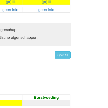
(ja) III
(ja) III
geen info
geen info
angerschap.
etische eigenschappen.
OpenAll
Borstvoeding