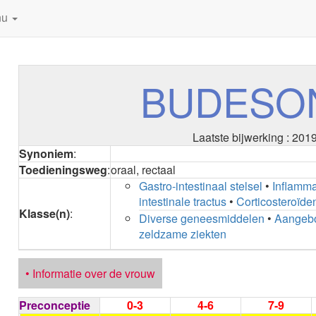
nu
BUDESO
Laatste bijwerking : 201
Synoniem
:
Toedieningsweg
:
oraal, rectaal
Gastro-intestinaal stelsel
•
Inflamma
intestinale tractus
•
Corticosteroïde
Klasse(n)
:
Diverse geneesmiddelen
•
Aangebo
zeldzame ziekten
• Informatie over de vrouw
Preconceptie
0-3
4-6
7-9