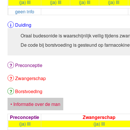
(ja) III
(ja) III
(ja) III
(ja) III
geen info
Duiding
Oraal budesonide is waarschijnlijk veilig tijdens zw
De code bij borstvoeding is gesteund op farmacokin
Preconceptie
Zwangerschap
Borstvoeding
• Informatie over de man
Preconceptie
Zwangerschap
(ja) III
(ja) III