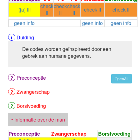
ALEMTUZUMAB
check
check
check
(ja) III
check II
check II
ALENDRONAAT
II
II
II
ALENDRONAAT/VIT D3
geen info
geen info
geen info
ALENDRONAAT / VITAMINE D3 / CACO3
ALFA-1-PROTEINASEREMMER humaan
Duiding
ALFENTANYL HCl
ALFUZOSINE
De codes worden geïnspireerd door een
ALGELDRAAT
gebrek aan humane gegevens.
ALGELDRAAT / MAGNESIUM HYDROXYDE
ALGINAAT Na / BICARBONAAT Na
ALGINAAT Na / Na BICARBONAAT / CALCIUM
Preconceptie
OpenAll
CARBONAAT
ALGINEZUUR
Zwangerschap
ALGLUCOSIDASE alfa
ALIROCUMAB
Borstvoeding
ALITRETINOINE
ALIZAPRIDE
• Informatie over de man
ALLOPURINOL
ALMOTRIPTAN
Preconceptie
Zwangerschap
Borstvoeding
ALOGLIPTINE benzoaat