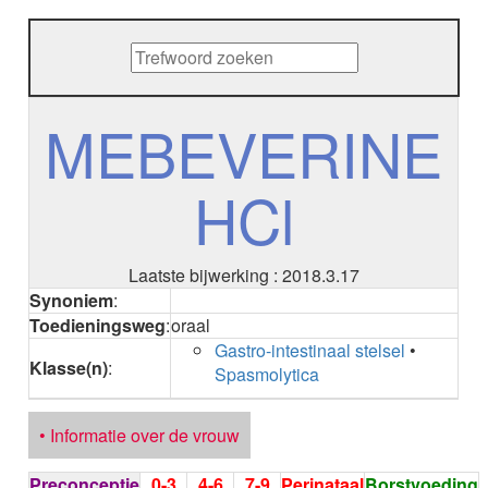
METHENAMINE
ADALIMUMAB
ADAPALEEN
ADAPALEEN / BENZOYLPEROXIDE
ADEFOVIR
MEBEVERINE
ADENOSINE
AESCINE
HCl
AESCINE+DIETHYLAMINE salicylaat
AFATINIB
AFLIBERCEPT intravitreaal
AFLIBERCEPT parenteraal
Laatste bijwerking : 2018.3.17
AGALSIDASE alfa
Synoniem
:
AGALSIDASE bèta
Toedieningsweg
:
oraal
AGOMELATINE
Gastro-intestinaal stelsel
•
ALBIGLUTIDE
Klasse(n)
:
Spasmolytica
ALBUTREPENONACOG ALFA
Stollingsfactor IX; Factor IX
ALCOHOL
• Informatie over de vrouw
ETHANOL
ALECTINIB
Preconceptie
0-3
4-6
7-9
Perinataal
Borstvoeding