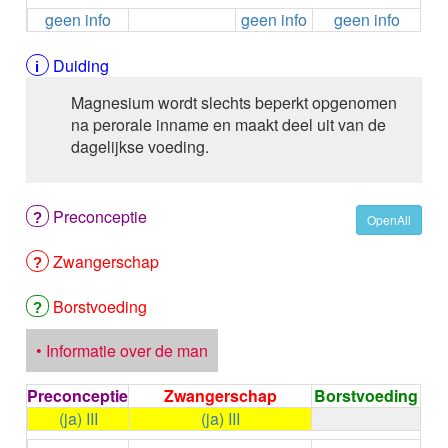
ALEMTUZUMAB
geen info
geen info
geen info
ALENDRONAAT
ALENDRONAAT/VIT D3
Duiding
ALENDRONAAT / VITAMINE D3 / CACO3
ALFA-1-PROTEINASEREMMER humaan
Magnesium wordt slechts beperkt opgenomen
ALFENTANYL HCl
na perorale inname en maakt deel uit van de
ALFUZOSINE
dagelijkse voeding.
ALGELDRAAT
ALGELDRAAT / MAGNESIUM HYDROXYDE
ALGINAAT Na / BICARBONAAT Na
Preconceptie
OpenAll
ALGINAAT Na / Na BICARBONAAT / CALCIUM
CARBONAAT
Zwangerschap
ALGINEZUUR
ALGLUCOSIDASE alfa
Borstvoeding
ALIROCUMAB
ALITRETINOINE
• Informatie over de man
ALIZAPRIDE
ALLOPURINOL
Preconceptie
Zwangerschap
Borstvoeding
ALMOTRIPTAN
(ja) III
(ja) III
ALOGLIPTINE benzoaat