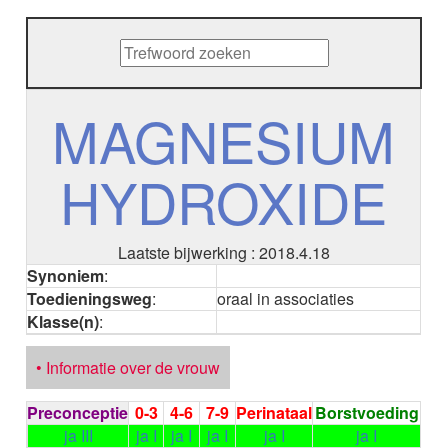
METHENAMINE
ADALIMUMAB
ADAPALEEN
ADAPALEEN / BENZOYLPEROXIDE
ADEFOVIR
MAGNESIUM
ADENOSINE
AESCINE
HYDROXIDE
AESCINE+DIETHYLAMINE salicylaat
AFATINIB
AFLIBERCEPT parenteraal
AFLIBERCEPT intravitreaal
Laatste bijwerking : 2018.4.18
AGALSIDASE alfa
Synoniem
:
AGALSIDASE bèta
Toedieningsweg
:
oraal in associaties
AGOMELATINE
Klasse(n)
:
ALBIGLUTIDE
ALBUTREPENONACOG ALFA
• Informatie over de vrouw
Stollingsfactor IX; Factor IX
ALCOHOL
Preconceptie
0-3
4-6
7-9
Perinataal
Borstvoeding
ETHANOL
ja III
ja I
ja I
ja I
ja I
ja I
ALECTINIB